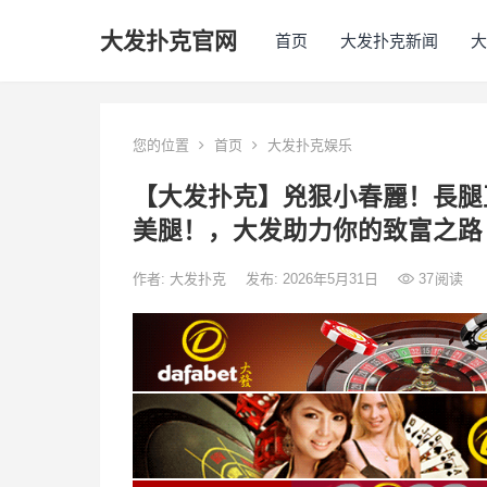
大发扑克官网
首页
大发扑克新闻
大
您的位置
首页
大发扑克娱乐
【大发扑克】兇狠小春麗！長腿
美腿！，大发助力你的致富之路
作者:
大发扑克
发布: 2026年5月31日
37
阅读