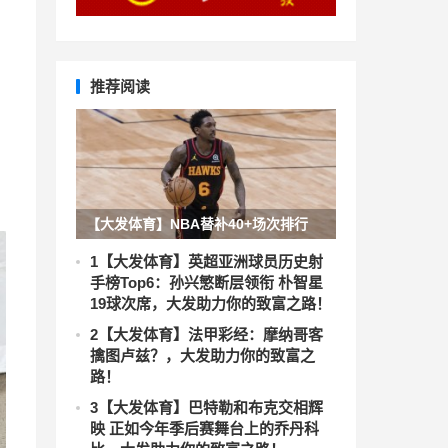
推荐阅读
【大发体育】NBA替补40+场次排行
榜：路威5场居首 克拉克森第2 JR第3
1
【大发体育】英超亚洲球员历史射
手榜Top6：孙兴慜断层领衔 朴智星
19球次席，大发助力你的致富之路！
2
【大发体育】法甲彩经：摩纳哥客
擒图卢兹？，大发助力你的致富之
路！
3
【大发体育】巴特勒和布克交相辉
映 正如今年季后赛舞台上的乔丹科