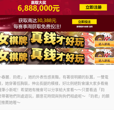
Li 兇狠小春麗．鈞君」，她的外表性感美豔，有著很明顯的臥蠶，一雙電
展，她穿著低胸裝，伸出長腿的模樣，好比例絕對會讓大家多看幾
仿蠟筆小新呢！希望她有機會可以分享給大家看～～只要看過「鈞
常帶著牠們到處遊玩，願意花時間與狗狗們相處呢～ 「鈞君」的願
迎推薦她喔～