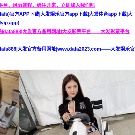
平台，风雨兼程，继往开来，立即加入我们吧
(dafa)官方APP下载|大发娱乐官方app下载|大发体育app下载|大
ip.app)
|dafa888|大发官方备用网址|大发彩票平台——大发彩票平台
a888|大发官方备用网址|www.dafa2023.com——大发娱乐官