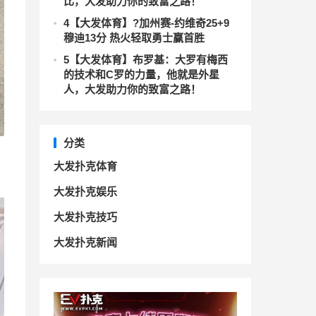
比，大发助力你的致富之路！
4
【大发体育】?加州赛-约维奇25+9
穆迪13分 热火轻取勇士赢首胜
5
【大发体育】布罗基：大罗有梅西
的技术和C罗的力量，他就是外星
人，大发助力你的致富之路！
分类
大发扑克体育
大发扑克娱乐
大发扑克技巧
大发扑克新闻