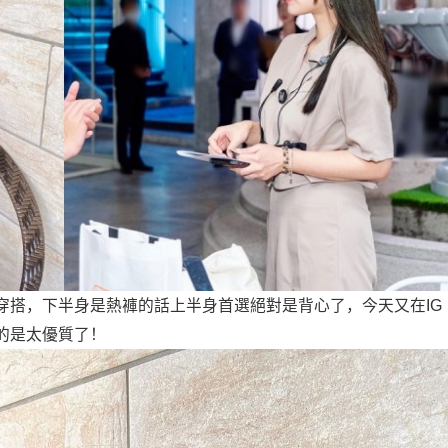
穿搭，下半身是熱褲的話上半身首選絕對是背心了，今天又在IG
的是太優質了！