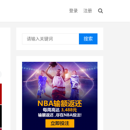
登录
注册
搜索