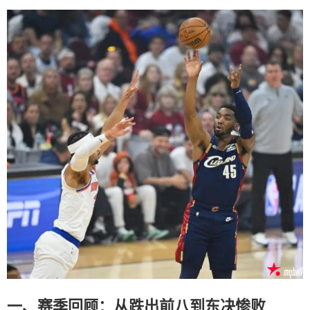
一、赛季回顾：从跌出前八到东决惨败