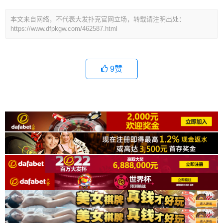
本文来自网络，不代表大发扑克官网立场，转载请注明出处：
https://www.dfpkgw.com/462587.html
9
赞