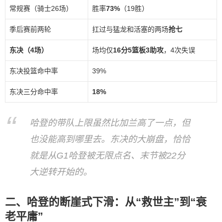
常规赛（骑士26场）
胜率
73%
（19胜）
季后赛前两轮
扛过与猛龙和活塞的两场
抢七
东决（4场）
场均仅
16分5篮板3助攻
，4次失误
东决投篮命中率
39%
东决三分命中率
18%
哈登的带队上限虽然比加兰高了一点，但
也没能高到哪里去。东决的大崩盘，恰恰
就是从G1哈登被无限点名、末节被22分
大逆转开始的。
二、哈登的断崖式下滑：从“救世主”到“衰
老平庸”