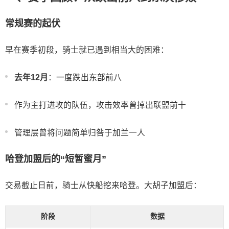
常规赛的起伏
早在赛季初段，骑士就已遇到相当大的困难：
去年12月
：一度跌出东部前八
作为主打进攻的队伍，攻击效率曾掉出联盟前十
管理层曾将问题简单归咎于加兰一人
哈登加盟后的“短暂蜜月”
交易截止日前，骑士从快船挖来哈登。大胡子加盟后：
阶段
数据