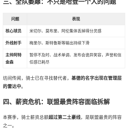
三、全队萎靡：不只是哈登一个人的问题
问题
表现
核心球员
米切尔、莫布里、阿伦集体丢掉得分灵感
外线射手
梅里尔、斯特鲁斯等输出持续下滑
主帅阿特
暂停不及时、战术单调、发布会诡异笑容，声誉和信
金森
任感已耗尽
坊间传闻，骑士已在寻找替代者，
基德的名字出现在管理层
的雷达中
。
四、薪资危机：联盟最贵阵容面临拆解
本赛季，骑士薪资总额
超过第二土豪线
，是联盟最贵的阵容
之一。