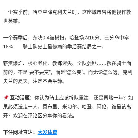
一个赛季前，哈登空降克利夫兰时，这座城市曾将他视作救
世英雄。
一个赛季后，东决0-4被横扫，哈登场均16分、三分命中率
18%——骑士队史上最惨痛的季后赛结局之一。
薪资爆炸、核心老化、教练迷失、全队萎靡……摆在骑士面
前的，不是“要不要变”，而是“怎么变”。而无论怎么选，克利
夫兰的夏天，注定不会平静。
互动话题
：你认为骑士应该拆队重建，还是再赌一年？如
果必须送走一人，莫布里、米切尔、哈登、阿伦，谁最该离
开？欢迎在评论区分享你的看法。
下注网址直达：
大发体育