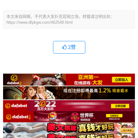
本文来自网络，不代表大发扑克官网立场，转载请注明出处：
https://www.dfpkgw.com/462549.html
2
赞