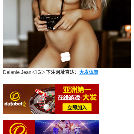
Delanie Jean＜IG＞
下注网址直达：
大发体育