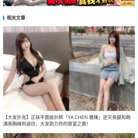
相关文章
【大发扑克】正妹平面設計師「YA CHEN 雅臻」逆天長腿和飽
滿美胸辣到過份，大发助力你的致富之路！