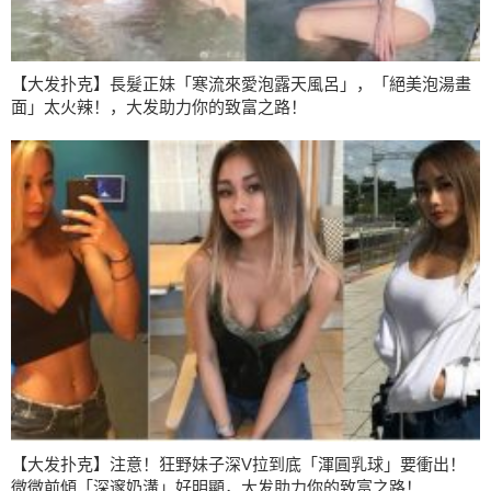
【大发扑克】長髮正妹「寒流來愛泡露天風呂」，「絕美泡湯畫
面」太火辣！，大发助力你的致富之路！
【大发扑克】注意！狂野妹子深V拉到底「渾圓乳球」要衝出！
微微前傾「深邃奶溝」好明顯，大发助力你的致富之路！