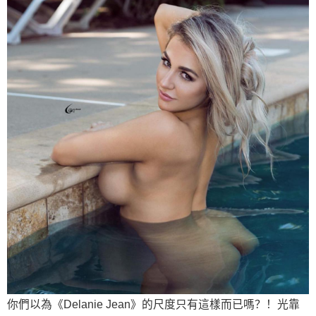
你們以為《Delanie Jean》的尺度只有這樣而已嗎？！光靠