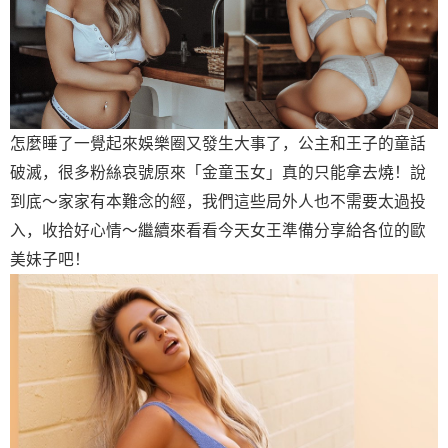
怎麼睡了一覺起來娛樂圈又發生大事了，公主和王子的童話
破滅，很多粉絲哀號原來「金童玉女」真的只能拿去燒！說
到底～家家有本難念的經，我們這些局外人也不需要太過投
入，收拾好心情～繼續來看看今天女王準備分享給各位的歐
美妹子吧！