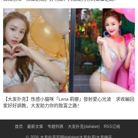
【大发扑克】性感小貓咪「Lena 莉娜」發射愛心光波 求收編回
家好好調教，大发助力你的致富之路！
首页
最新文章
专题列表
大发扑克(dafabet)
RSS订阅
© 2026
大发扑克官网|dafabet|大发扑克|大发娱乐