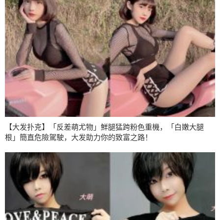
【大发扑克】「反差萌尤物」鮮腿猛跨粉色重機，「白嫩大腿
根」簡直危險駕駛，大发助力你的致富之路！