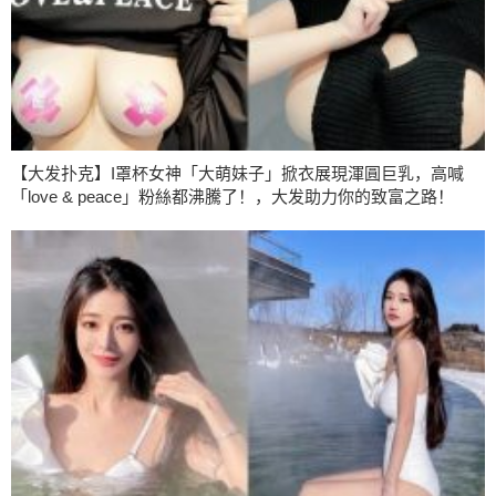
【大发扑克】I罩杯女神「大萌妹子」掀衣展現渾圓巨乳，高喊
「love & peace」粉絲都沸騰了！，大发助力你的致富之路！