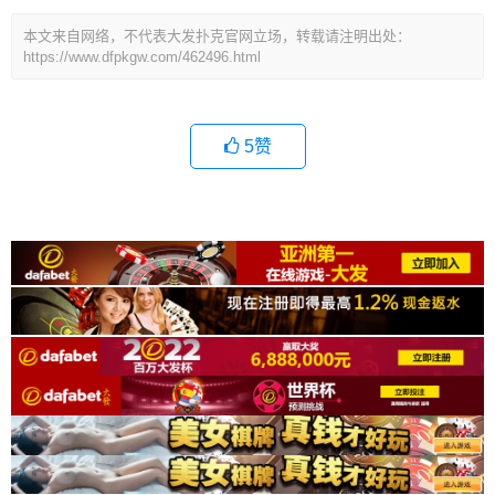
本文来自网络，不代表大发扑克官网立场，转载请注明出处：
https://www.dfpkgw.com/462496.html
5
赞