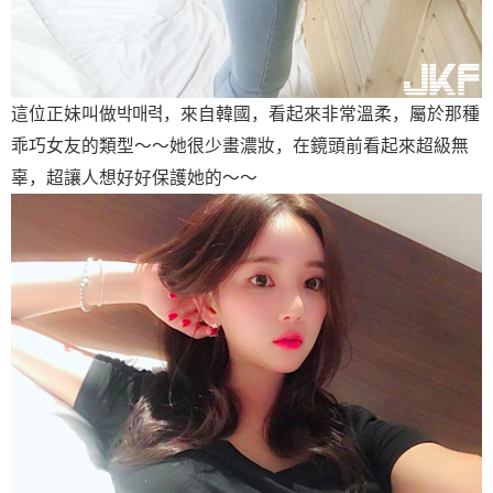
這位正妹叫做박매력，來自韓國，看起來非常溫柔，屬於那種
乖巧女友的類型～～她很少畫濃妝，在鏡頭前看起來超級無
辜，超讓人想好好保護她的～～