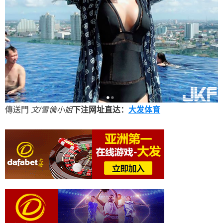
傳送門
文/雪倫小姐
下注网址直达：
大发体育