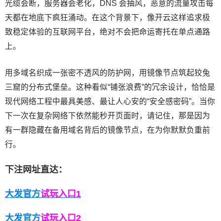
光缆会断，服务器会老化，DNS 会抽风，恶意的流量攻击每
天都在地底下疯狂涌动。在这个背景下，像开云这样追求极
致稳定体验的互联网平台，绝对不会把命运寄托在单点通路
上。
用多域名织成一张密不透风的防护网，用镜像节点筑起狡兔
三窟的分布式堡垒。这种看似“铺张浪费”的冗余设计，恰恰是
现代网络工程中最具美感、最让人心安的“安全感密码”。当你
下一次在复杂网络下依然能秒开页面时，请记住，那是因为
有一群隐藏在备用域名背后的镜像节点，在为你默默负重前
行。
下注网址直达：
大发官方
试玩入口1
大发官
方
试玩入口2