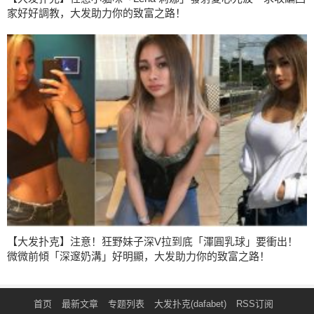
家好好調教，大发助力你的致富之路！
【大发扑克】注意！狂野妹子深V拉到底「渾圓乳球」要衝出！
微微前傾「深邃奶溝」好明顯，大发助力你的致富之路！
首页
最新文章
专题列表
大发扑克(dafabet)
RSS订阅