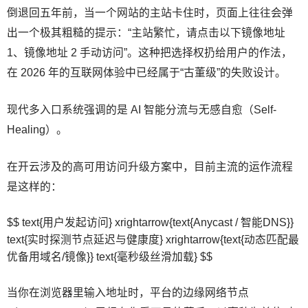
倒退回五年前，当一个网站的主站卡住时，页面上往往会弹
出一个极其粗糙的提示：“主站繁忙，请点击以下镜像地址
1、镜像地址 2 手动访问”。这种把选择权扔给用户的作法，
在 2026 年的互联网体验中已经属于“古董级”的失败设计。
现代多入口系统强调的是 AI 智能分流与无感自愈（Self-
Healing）。
在开云涉及的高可用访问升级方案中，目前主流的运作流程
是这样的：
$$ text{用户发起访问} xrightarrow{text{Anycast / 智能DNS}}
text{实时探测节点延迟与健康度} xrightarrow{text{动态匹配最
优备用域名/镜像}} text{毫秒级丝滑加载} $$
当你在浏览器里输入地址时，平台的边缘网络节点