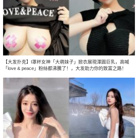
【大发扑克】I罩杯女神「大萌妹子」掀衣展現渾圓巨乳，高喊
「love & peace」粉絲都沸騰了！，大发助力你的致富之路！