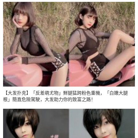
【大发扑克】「反差萌尤物」鮮腿猛跨粉色重機，「白嫩大腿
根」簡直危險駕駛，大发助力你的致富之路！