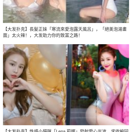
【大发扑克】長髮正妹「寒流來愛泡露天風呂」，「絕美泡湯畫
面」太火辣！，大发助力你的致富之路！
【大发扑克】性感小貓咪「Lena 莉娜」發射愛心光波 求收編回