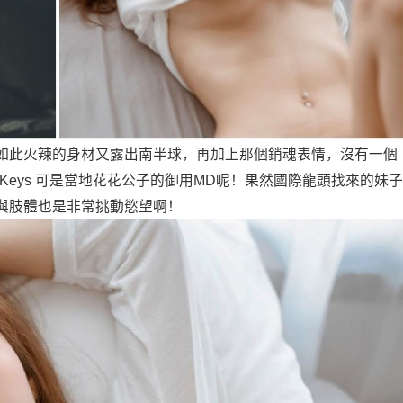
如此火辣的身材又露出南半球，再加上那個銷魂表情，沒有一個
.Keys 可是當地花花公子的御用MD呢！果然國際龍頭找來的妹子
與肢體也是非常挑動慾望啊！