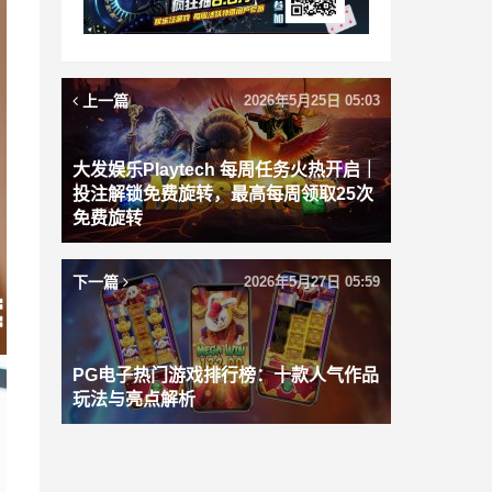
上一篇
2026年5月25日 05:03
大发娱乐Playtech 每周任务火热开启｜
投注解锁免费旋转，最高每周领取25次
免费旋转
下一篇
2026年5月27日 05:59
PG电子热门游戏排行榜：十款人气作品
玩法与亮点解析