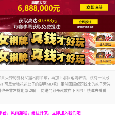
如此火辣的身材又露出南半球，再加上那個銷魂表情，沒有一個男
Keys 可是當地花花公子的御用MD呢！果然國際龍頭找來的妹子素質
體也是非常挑動慾望啊！ 傳送門狼哥就放在下面啦！快進去看看
平台，风雨兼程，继往开来，立即加入我们吧