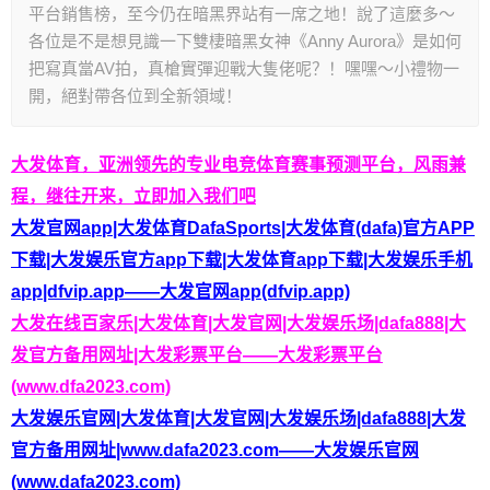
平台銷售榜，至今仍在暗黑界站有一席之地！說了這麼多～
各位是不是想見識一下雙棲暗黑女神《Anny Aurora》是如何
把寫真當AV拍，真槍實彈迎戰大隻佬呢？！嘿嘿～小禮物一
開，絕對帶各位到全新領域！
大发体育，亚洲领先的专业电竞体育赛事预测平台，风雨兼
程，继往开来，立即加入我们吧
大发官网app|大发体育DafaSports|大发体育(dafa)官方APP
下载|大发娱乐官方app下载|大发体育app下载|大发娱乐手机
app|dfvip.app——大发官网app(dfvip.app)
大发在线百家乐|大发体育|大发官网|大发娱乐场|dafa888|大
发官方备用网址|大发彩票平台——大发彩票平台
(www.dfa2023.com)
大发娱乐官网|大发体育|大发官网|大发娱乐场|dafa888|大发
官方备用网址|www.dafa2023.com——大发娱乐官网
(www.dafa2023.com)