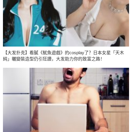
【大发扑克】看膩《魷魚遊戲》的cosplay了？日本女星「天木
純」曬變裝造型仍引狂讚，大发助力你的致富之路！