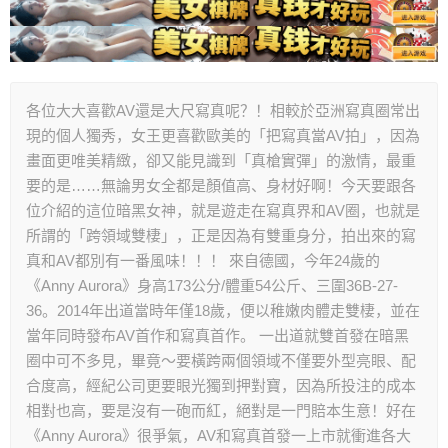
各位大大喜歡AV還是大尺寫真呢？！相較於亞洲寫真圈常出
現的個人獨秀，女王更喜歡歐美的「把寫真當AV拍」，因為
畫面更唯美精緻，卻又能見識到「真槍實彈」的激情，最重
要的是……無論男女全都是顏值高、身材好啊！今天要跟各
位介紹的這位暗黑女神，就是遊走在寫真界和AV圈，也就是
所謂的「跨領域雙棲」，正是因為有雙重身分，拍出來的寫
真和AV都別有一番風味！！！ 來自德國，今年24歲的
《Anny Aurora》身高173公分/體重54公斤、三圍36B-27-
36。2014年出道當時年僅18歲，便以稚嫩肉體走雙棲，並在
當年同時發布AV首作和寫真首作。 一出道就雙首發在暗黑
圈中可不多見，畢竟～要橫跨兩個領域不僅要外型亮眼、配
合度高，經紀公司更要眼光獨到押對寶，因為所投注的成本
相對也高，要是沒有一砲而紅，絕對是一門賠本生意！好在
《Anny Aurora》很爭氣，AV和寫真首發一上市就衝進各大