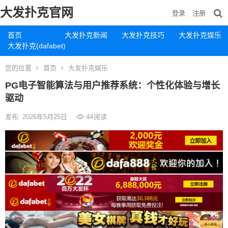
大发扑克官网
登录
注册
首页
大发扑克新闻
大发扑克技巧
大发扑克娱乐
大发扑克(dafabet)
您的位置
首页
大发扑克娱乐
PG电子智能算法与用户推荐系统：个性化体验与增长
驱动
发布: 2026年5月25日
44
阅读