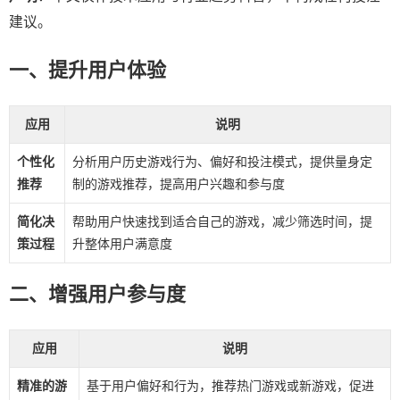
建议。
一、提升用户体验
应用
说明
个性化
分析用户历史游戏行为、偏好和投注模式，提供量身定
推荐
制的游戏推荐，提高用户兴趣和参与度
简化决
帮助用户快速找到适合自己的游戏，减少筛选时间，提
策过程
升整体用户满意度
二、增强用户参与度
应用
说明
精准的游
基于用户偏好和行为，推荐热门游戏或新游戏，促进