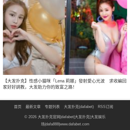
【大发扑克】性感小貓咪「Lena 莉娜」發射愛心光波 求收編回
家好好調教，大发助力你的致富之路！
首页
最新文章
专题列表
大发扑克(dafabet)
RSS订阅
© 2026
大发扑克官网|dafabet|大发扑克|大发娱乐
场|dafa888|www.dafabet.com