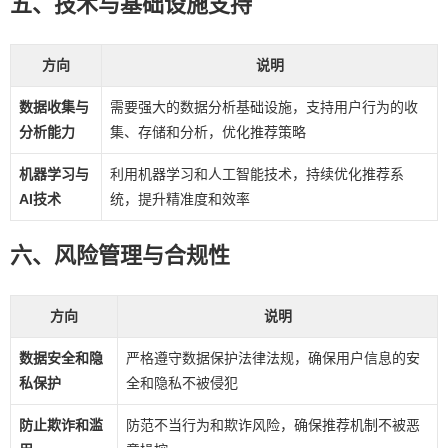
五、技术与基础设施支持
方向
说明
数据收集与
需要强大的数据分析基础设施，支持用户行为的收
分析能力
集、存储和分析，优化推荐策略
机器学习与
利用机器学习和人工智能技术，持续优化推荐系
AI技术
统，提升精准度和效率
六、风险管理与合规性
方向
说明
数据安全和隐
严格遵守数据保护法律法规，确保用户信息的安
私保护
全和隐私不被侵犯
防止欺诈和滥
防范不当行为和欺诈风险，确保推荐机制不被恶