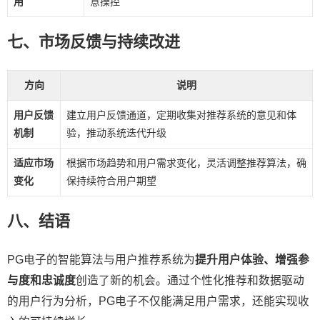
用
意操控
七、市场反馈与持续改进
方向
说明
用户反馈
建立用户反馈通道，定期收集对推荐系统的意见和体
机制
验，推动系统迭代升级
适应市场
根据市场趋势和用户需求变化，灵活调整推荐算法，确
变化
保持续符合用户期望
八、结语
PG电子的智能算法与用户推荐系统为
提升用户体验、增强参
与度和忠诚度
创造了新的机会。通过个性化推荐和数据驱动
的用户行为分析，PG电子不仅能满足用户需求，还能实现收