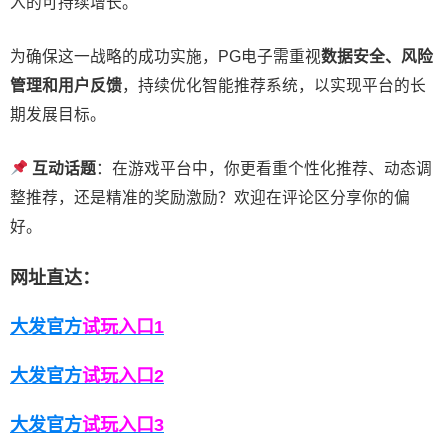
入的可持续增长。
为确保这一战略的成功实施，PG电子需重视
数据安全、风险
管理和用户反馈
，持续优化智能推荐系统，以实现平台的长
期发展目标。
互动话题
：在游戏平台中，你更看重个性化推荐、动态调
整推荐，还是精准的奖励激励？欢迎在评论区分享你的偏
好。
网址直达：
大发官方
试玩入口1
大发官
方
试玩入口2
大发官
方
试玩入口3