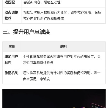
戏匹配
尝试新内容，增强互动性
动态调整
根据实时用户数据和行为变化，调整推荐策略，保持
推荐
推荐内容的新鲜感和相关性
三、提升用户忠诚度
应用
说明
增加用户
个性化推荐和专属内容增强用户对平台的忠诚度，提
粘性
高返回率和持续参与
激励机制
通过推荐系统提供有针对性的奖励和促销活动，进一
步增强用户忠诚度