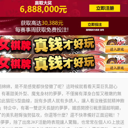
北陰雨綿綿，是不是感覺都快發黴了呢？這時候就看看天菜巨乳甜心
！有著甜美外型、魔鬼身材的夢夢，不僅擁有渾身白皙又稚嫩的無
如此猖狂S型曲線，說有多誘人就有多誘人，讓人看沒幾張就精神飽
冰姬」特企中，有著一雙逆天長腿的夢夢，媚惑開撩引戰意圖超明顯，
了的美乳翹臀強勢猛攻，你還等什麼？還不快準備好正面迎戰！？
夢夢，除了出席JKF活動時表現讓人驚豔，也常常在個人IG上放送