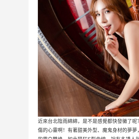
近來台北陰雨綿綿，是不是感覺都快發黴了呢
傷的心靈啊！有著甜美外型、魔鬼身材的夢夢