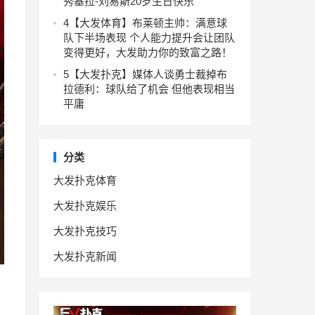
秀基拉-刘易斯20岁生日快乐
4
【大发体育】布莱顿主帅：满意球
队下半场表现 个人能力提升会让团队
变得更好，大发助力你的致富之路！
5
【大发扑克】媒体人谈勇士裁掉布
拉德利：球队给了机会 但他表现相当
平庸
分类
大发扑克体育
大发扑克娱乐
大发扑克技巧
大发扑克新闻