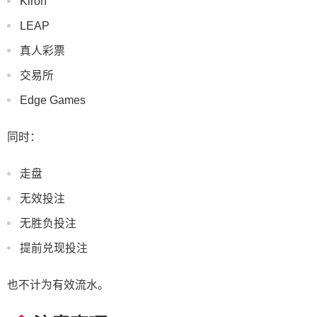
Kiron
LEAP
真人彩票
交易所
Edge Games
同时：
走盘
无效投注
无胜负投注
提前兑现投注
也不计为有效流水。