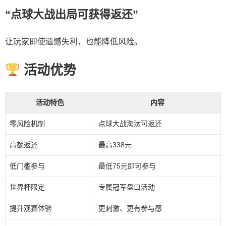
“点球大战出局可获得返还”
让玩家即使遗憾失利，也能降低风险。
活动优势
活动特色
内容
零风险机制
点球大战淘汰可返还
高额返还
最高338元
低门槛参与
最低75元即可参与
世界杯限定
专属冠军盘口活动
提升观赛体验
更刺激、更有参与感