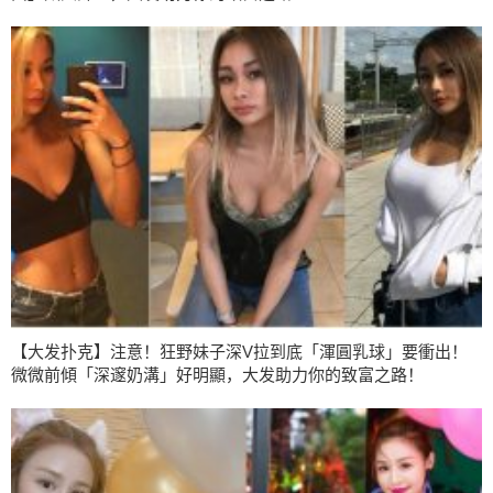
【大发扑克】注意！狂野妹子深V拉到底「渾圓乳球」要衝出！
微微前傾「深邃奶溝」好明顯，大发助力你的致富之路！