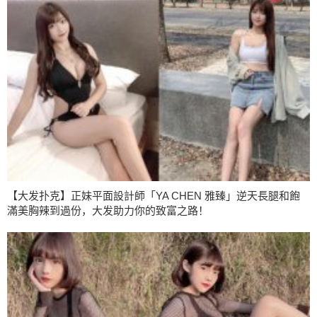
【大发扑克】正妹平面設計師「YA CHEN 雅臻」逆天長腿和飽
滿美胸辣到過份，大发助力你的致富之路！