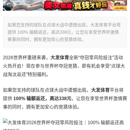
如果您支持的球队在点球大战中遗憾出局，大发体育平台将
提供 100% 输额返还，高达338元，让您在享受世界杯激情
赛事的同时，拥有更加安心的竞猜体验。
2026世界杯重磅来袭，
大发体育
全新“夺冠零风险投注”活动
火热开启！现在参与世界杯夺冠竞猜，即有机会享受“点球大
战淘汰返还”特别福利。
如果您支持的球队在点球大战中遗憾出局，
大发体育
平台将
提供
100% 输额返还，高达338元
，让您在享受世界杯激情赛
事的同时，拥有更加安心的竞猜体验。