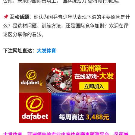
否则，未来的国际赛场上，“国乒统治力”恐将渐行渐远。
互动话题
：你认为国乒青少年队表现下滑的主要原因是什
么？是选材问题、训练方法，还是国际竞争加剧？欢迎在评
论区分享你的看法。
下注网址直达：
大发体育
大发体育，亚洲领先的专业电竞体育赛事预测平台，风雨兼