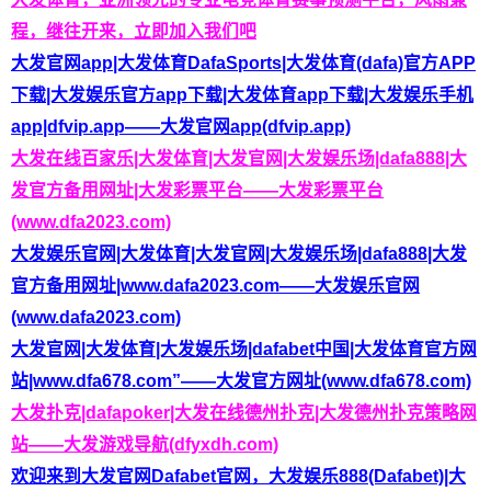
程，继往开来，立即加入我们吧
大发官网app|大发体育DafaSports|大发体育(dafa)官方APP
下载|大发娱乐官方app下载|大发体育app下载|大发娱乐手机
app|dfvip.app——大发官网app(dfvip.app)
大发在线百家乐|大发体育|大发官网|大发娱乐场|dafa888|大
发官方备用网址|大发彩票平台——大发彩票平台
(www.dfa2023.com)
大发娱乐官网|大发体育|大发官网|大发娱乐场|dafa888|大发
官方备用网址|www.dafa2023.com——大发娱乐官网
(www.dafa2023.com)
大发官网|大发体育|大发娱乐场|dafabet中国|大发体育官方网
站|www.dfa678.com”——大发官方网址(www.dfa678.com)
大发扑克|dafapoker|大发在线德州扑克|大发德州扑克策略网
站——大发游戏导航(dfyxdh.com)
欢迎来到大发官网Dafabet官网，大发娱乐888(Dafabet)|大