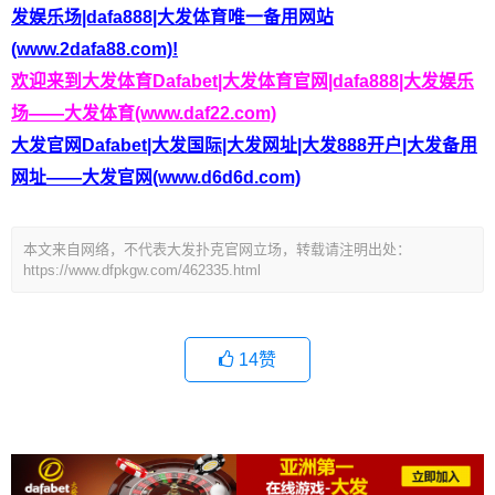
发娱乐场|dafa888|大发体育唯一备用网站
(www.2dafa88.com)!
欢迎来到大发体育Dafabet|大发体育官网|dafa888|大发娱乐
场——大发体育(www.daf22.com)
大发官网Dafabet|大发国际|大发网址|大发888开户|大发备用
网址——大发官网(www.d6d6d.com)
本文来自网络，不代表大发扑克官网立场，转载请注明出处：
https://www.dfpkgw.com/462335.html
14
赞