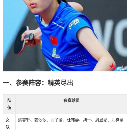
一、参赛阵容：精英尽出
队
参赛球员
伍
女
姚睿轩、姜依依、刘子菱、杜韩静、胡一、周昱妃、刘梓童
队