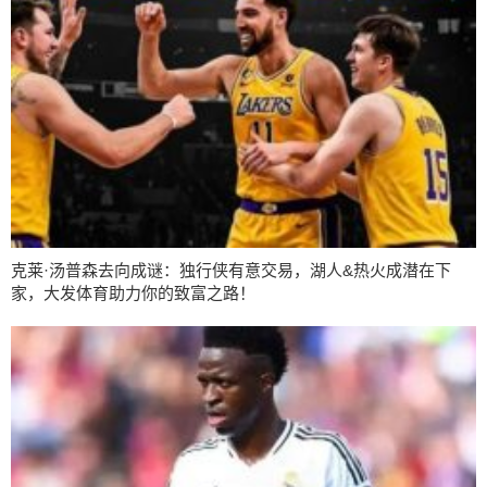
克莱·汤普森去向成谜：独行侠有意交易，湖人&热火成潜在下
家，大发体育助力你的致富之路！