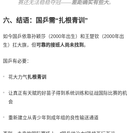
赛还无法稳稳夺冠——
差距确实有些大
。
六、结语：国乒需“扎根青训”
如今国乒依靠孙颖莎（2000年出生）和王楚钦（2000年出
生）扛大旗，但
可靠的接班人尚未找到
。
国乒有必要：
花大力气
扎根青训
让真正有天赋的好苗子得到系统训练和征战国际比赛的机
会
重新建立从青少年到成年组的良性输送通道