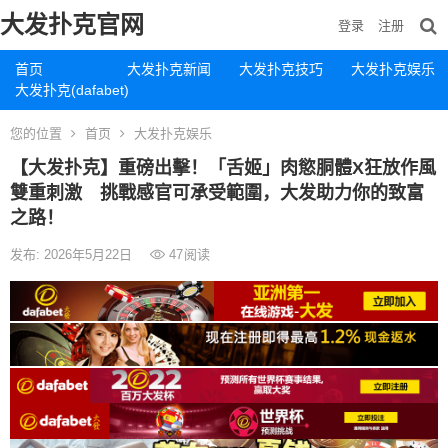
大发扑克官网
登录
注册
首页
大发扑克新闻
大发扑克技巧
大发扑克娱乐
大发扑克(dafabet)
您的位置
首页
大发扑克娱乐
【大发扑克】重磅出擊！「舌姬」肉慾胴體X狂放作風
雙重刺激 挑戰感官可承受範圍，大发助力你的致富
之路！
发布: 2026年5月22日
47
阅读