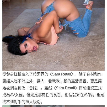
從健身狂模進入了暗黑界的《Sara Retali》，除了身材和作
風讓人吃不消之外，讓人一看就軟…腳的靈活長舌，更是讓
她被網友封為「舌姬」。雖然《Sara Retali》目前還沒正式
成為AV女優，但光是那魔性的長舌，相信就算在AV界，也是
找不到對手的神人級別。