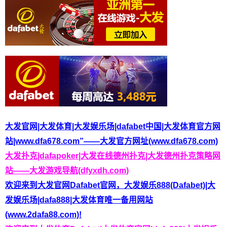
大发官网|大发体育|大发娱乐场|dafabet中国|大发体育官方网
站|www.dfa678.com”——大发官方网址(www.dfa678.com)
大发扑克|dafapoker|大发在线德州扑克|大发德州扑克策略网
站——大发游戏导航(dfyxdh.com)
欢迎来到大发官网Dafabet官网，大发娱乐888(Dafabet)|大
发娱乐场|dafa888|大发体育唯一备用网站
(www.2dafa88.com)!