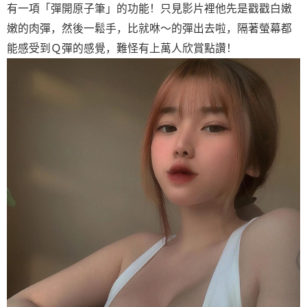
有一項「彈開原子筆」的功能！只見影片裡他先是戳戳白嫩
嫩的肉彈，然後一鬆手，比就咻～的彈出去啦，隔著螢幕都
能感受到Ｑ彈的感覺，難怪有上萬人欣賞點讚！