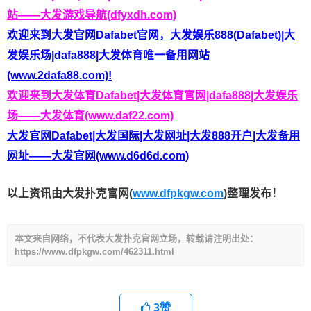
站——大发游戏导航(dfyxdh.com)
欢迎来到大发官网Dafabet官网，大发娱乐888(Dafabet)|大
发娱乐场|dafa888|大发体育唯一备用网站
(www.2dafa88.com)!
欢迎来到大发体育Dafabet|大发体育官网|dafa888|大发娱乐
场——大发体育(www.daf22.com)
大发官网Dafabet|大发国际|大发网址|大发888开户|大发备用
网址——大发官网(www.d6d6d.com)
以上资讯由大发扑克官网(
www.dfpkgw.com
)整理发布！
本文来自网络，不代表大发扑克官网立场，转载请注明出处：
https://www.dfpkgw.com/462311.html
3
赞