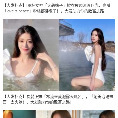
【大发扑克】I罩杯女神「大萌妹子」掀衣展現渾圓巨乳，高喊
「love & peace」粉絲都沸騰了！，大发助力你的致富之路！
【大发扑克】長髮正妹「寒流來愛泡露天風呂」，「絕美泡湯畫
面」太火辣！，大发助力你的致富之路！