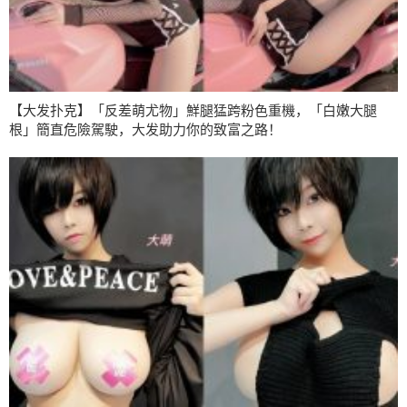
【大发扑克】「反差萌尤物」鮮腿猛跨粉色重機，「白嫩大腿
根」簡直危險駕駛，大发助力你的致富之路！