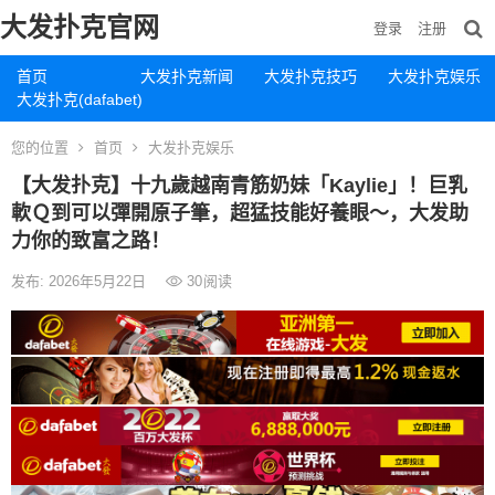
大发扑克官网
登录
注册
首页
大发扑克新闻
大发扑克技巧
大发扑克娱乐
大发扑克(dafabet)
您的位置
首页
大发扑克娱乐
【大发扑克】十九歲越南青筋奶妹「Kaylie」！巨乳
軟Ｑ到可以彈開原子筆，超猛技能好養眼～，大发助
力你的致富之路！
发布: 2026年5月22日
30
阅读