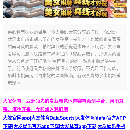
喜歡越南妹妹的舉手！今天要跟大家分享的這位「Kaylie」
就是來自越南胡志明市的女孩兒～今年才十九歲的她有著張
甜美可愛的臉蛋，精緻無暇的感覺還像是人形玩偶，要不是
看得到肌膚的紋路還有奶奶是的「兇狠青筋」，那還真的會
讓人誤會是洋娃娃吧～ 發育良好的她一點也不像是學生妹
子，前凸後翹又柔軟的曲線讓人手好癢，不光是巨乳Ｑ軟，
那對蜜桃美尻也白嫩嫩的渾圓飽滿，就跟真實的水蜜桃相差
無幾～
大发体育，亚洲领先的专业电竞体育赛事预测平台，风雨兼
程，继往开来，立即加入我们吧
大发官网app|大发体育DafaSports|大发体育(dafa)官方APP
下载|大发娱乐官方app下载|大发体育app下载|大发娱乐手机