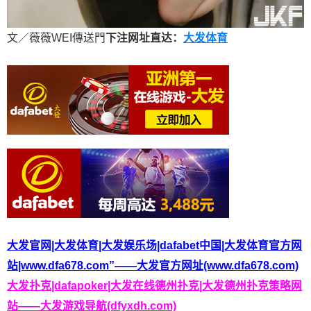
文／薇薇WEI傳送門
下注网址直达：
大发体育
大发官网|大发体育|大发娱乐场|dafabet中国|大发体育官方网
站|www.dfa678.com”——大发官方网址(www.dfa678.com)
大发扑克|dafapoker|大发在线德州扑克|大发德州扑克策略网
站——大发游戏导航(dfyxdh.com)