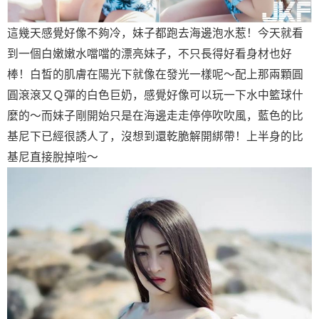
這幾天感覺好像不夠冷，妹子都跑去海邊泡水惹！今天就看
到一個白嫩嫩水噹噹的漂亮妹子，不只長得好看身材也好
棒！白皙的肌膚在陽光下就像在發光一樣呢～配上那兩顆圓
圓滾滾又Ｑ彈的白色巨奶，感覺好像可以玩一下水中籃球什
麼的～而妹子剛開始只是在海邊走走停停吹吹風，藍色的比
基尼下已經很誘人了，沒想到還乾脆解開綁帶！上半身的比
基尼直接脫掉啦～