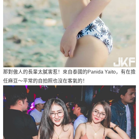
那對傲人的長輩太膩害惹！來自泰國的Panida Yaito，有在擔
任麻豆～平常的自拍照也沒在客氣的！