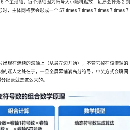
 有 6 个主滚轴，每个滚轴因为符号大小随机缩放，每局会掉落 2 
个符号时，主体网格就会形成一个
$7 times 7 times 7 times 7 times 7
号出现在连续的滚轴上（从最左边开始），不管它掉在该滚轴的
制的迷人之处在于，一旦全屏幕铺满高分符号，中奖方式会瞬间
爆分纪录就是这么来的。