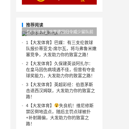
推荐阅读
【大发体育】施罗德回归令威少留队前
景和角色成谜 湖人阵容畸形后续如何
1
【大发体育】巴媒：有三支伦敦球
队报价蒂亚戈-席尔瓦，将与弗鲁米嫩
操作
塞竞争，大发助力你的致富之路！
2
【大发体育】久保建英谈阿扎尔：
在皇马因伤病境遇不佳，但曾有夺金
球奖能力，大发助力你的致富之路！
3
【大发体育】英超彩经：伯恩茅斯
击退西汉姆联，大发助力你的致富之
路！
4
【大发体育】
失良机！维尼修斯
禁区倒地造点，随后主罚点球被扑
+补射踢偏，大发助力你的致富之
路！