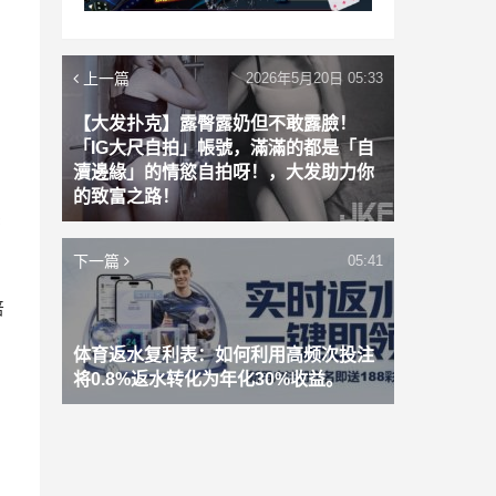
上一篇
2026年5月20日 05:33
【大发扑克】露臀露奶但不敢露臉！
「IG大尺自拍」帳號，滿滿的都是「自
瀆邊緣」的情慾自拍呀！，大发助力你
的致富之路！
然
下一篇
05:41
倍
体育返水复利表：如何利用高频次投注
将0.8%返水转化为年化30%收益。