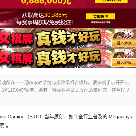
灵魂所在——动态滚轴系统与指数级组合爆炸。很多新手点开开云
“117,649”数字，会有一种被数学公式支配的崇拜感，甚至误以
ime Gaming（BTG）当年原创、如今全行业普及的 Megaways
明”。