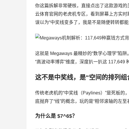
你这篇拆解非常硬核，直接点出了这款游戏的
云体育官网的老虎机专区，看到屏幕上方实时跳动
误以为“中奖线变多了，我是不是随便转转都能
这就是 Megaways 最精妙的“数学心理学
“高波动率博弈”维度，深度扒一扒这 117,64
这不是中奖线，是“空间的排列组
传统老虎机的“中奖线（Paylines）”是死板
底抛弃了“线”的概念，玩的是“相邻滚轴的左至右聚
为什么是
$7^6$
？