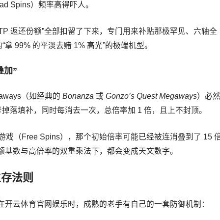
 Spins）频率高得吓人。
“RTP 返还份额”全部扣留了下来，专门用来补贴那极罕见、六轴全
拿 99% 的平淡去赌 1% 高光”的极端机型。
叠加”
ways（如经典的
Bonanza
或
Gonzo’s Quest Megaways
）必
号掉落填补，同时每消去一次，总倍率加 1 倍，且上不封顶。
游戏（Free Spins），那个初始倍率可能已经被连消叠到了 15 
额基数与高倍率的双重乘法下，都会变成天文数字。
 生存法则
在开云体育官网娱乐时，成熟的老手有自己的一套防御机制：