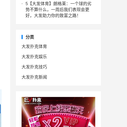
到
5
【大发体育】朗格莱：一个球的劣
势不算什么，一周后我们表现会更
好，大发助力你的致富之路！
分类
大发扑克体育
大发扑克娱乐
大发扑克技巧
大发扑克新闻