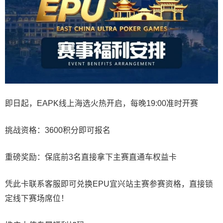
即日起，EAPK线上海选火热开启，每晚19:00准时开赛
挑战资格：3600积分即可报名
重磅奖励：保底前3名直接拿下主赛直通车权益卡
凭此卡联系客服即可兑换EPU宜兴站主赛参赛资格，直接锁
定线下赛场席位！