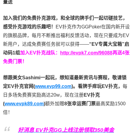
量送
加入我们的免费扑克游戏，和全球的牌手们一起切磋技艺，
感受扑克游戏的乐趣吧！
EV扑克作为GGPoker在国内新开设
的旗舰品牌，每月不断推出福利反馈活动，现在只要成为EV
新用户，达成免费赛任务就可以获得——
“EV专属大宝箱”启
动码1组
加入EV扑克战队：
http://evpk7.com/96088
再送4张
免费门票！
想跟美女Sashimi一起玩，
想知道最新资讯与赛程，
敬请锁
定EV扑克官网(
www.evp99.com
)。
看牌手痒玩EV扑克，
每
日多场免费赛奖励高达20w，现在注册
EV扑克
(
www.evpk89.com
)
额外加赠
8张幸运赛门票
最高奖励1500
倍！
好消息 EV扑克GG上线注册领取350美金