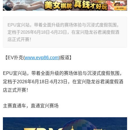
EPU宜兴站，带着全面升级的赛场体验与沉浸式度假氛围，
定档于2026年6月18日-6月23日，在宜兴隐龙谷君澜度假酒
店正式开赛！
【EV扑克(
www.evp86.com
)报道】
EPU宜兴站，带着全面升级的赛场体验与沉浸式度假氛围，
定档于2026年6月18日-6月23日，在宜兴隐龙谷君澜度假酒
店正式开赛！
主赛直通车，直通宜兴赛场