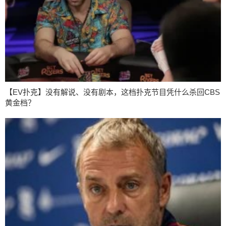
【EV扑克】没有解说、没有剧本，这档扑克节目凭什么杀回CBS
黄金档？