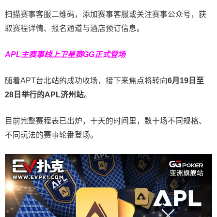
扫描赛事客服二维码，添加赛事客服或关注赛事公众号，获
取赛程详情、报名通道与酒店预订信息。
APL主赛事线上卫星赛
GG正式登场
随着APT台北站的成功收场，接下来焦点将转向
6
月
19
日至
28
日举行的
APL
济州站
。
目前完整赛程表已出炉，十天的时间里，数十场不同规格、
不同玩法的赛事轮番登场。