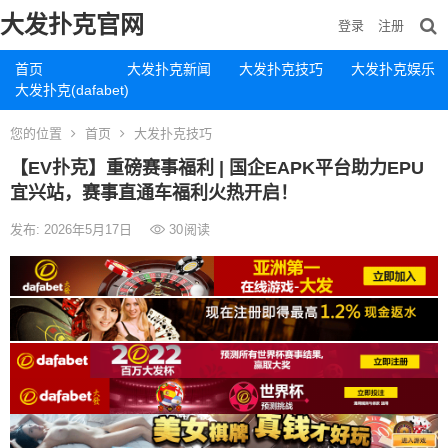
大发扑克官网
登录
注册
首页
大发扑克新闻
大发扑克技巧
大发扑克娱乐
大发扑克(dafabet)
您的位置
首页
大发扑克技巧
【EV扑克】重磅赛事福利 | 国企EAPK平台助力EPU
宜兴站，赛事直通车福利火热开启！
发布: 2026年5月17日
30
阅读