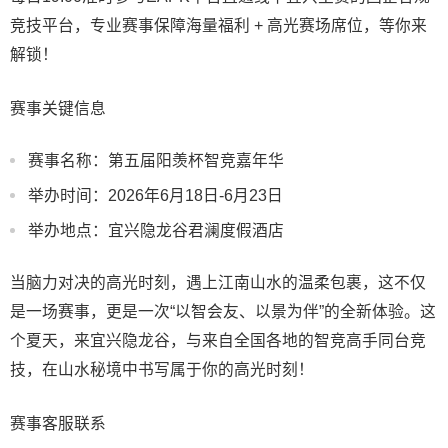
竞技平台，专业赛事保障海量福利 + 高光赛场席位，等你来
解锁！
赛事关键信息
赛事名称：第五届阳羡杯智竞嘉年华
举办时间：2026年6月18日-6月23日
举办地点：宜兴隐龙谷君澜度假酒店
当脑力对决的高光时刻，遇上江南山水的温柔包裹，这不仅
是一场赛事，更是一次“以智会友、以景为伴”的全新体验。这
个夏天，来宜兴隐龙谷，与来自全国各地的智竞高手同台竞
技，在山水秘境中书写属于你的高光时刻！
赛事客服联系