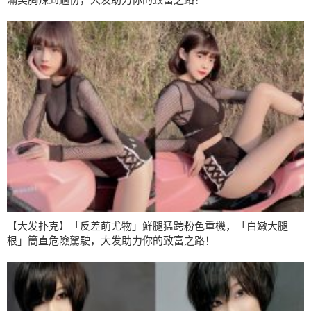
【大发扑克】「反差萌尤物」鮮腿猛跨粉色重機，「白嫩大腿
根」簡直危險駕駛，大发助力你的致富之路！