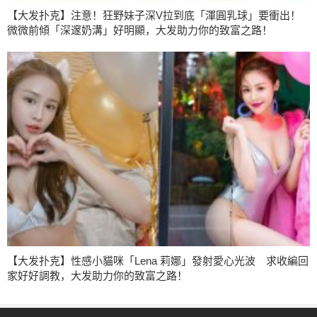
【大发扑克】注意！狂野妹子深V拉到底「渾圓乳球」要衝出！
微微前傾「深邃奶溝」好明顯，大发助力你的致富之路！
【大发扑克】性感小貓咪「Lena 莉娜」發射愛心光波 求收編回
家好好調教，大发助力你的致富之路！