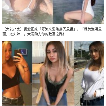
【大发扑克】長髮正妹「寒流來愛泡露天風呂」，「絕美泡湯畫
面」太火辣！，大发助力你的致富之路！