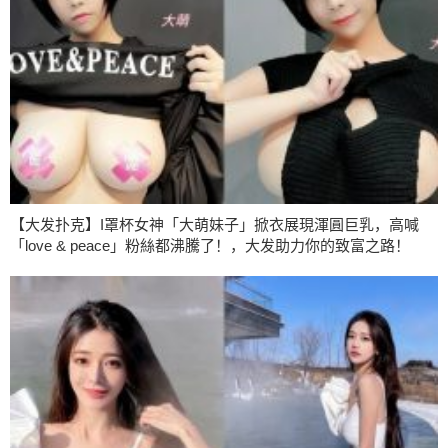
【大发扑克】I罩杯女神「大萌妹子」掀衣展現渾圓巨乳，高喊
「love & peace」粉絲都沸騰了！，大发助力你的致富之路！