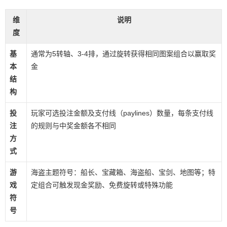
维
说明
度
基
通常为5转轴、3-4排，通过旋转获得相同图案组合以赢取奖
本
金
结
构
投
玩家可选投注金额及支付线（paylines）数量，每条支付线
注
的规则与中奖金额各不相同
方
式
游
海盗主题符号：船长、宝藏箱、海盗船、宝剑、地图等；特
戏
定组合可触发现金奖励、免费旋转或特殊功能
符
号