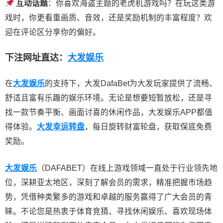
互动话题
：你喜欢海盗主题的老虎机游戏吗？在玩这类游
戏时，你更看重画质、音效，还是奖励机制的丰富程度？欢
迎在评论区分享你的偏好。
下注网址直达：
大发娱乐
在
大发娱乐
的支持下，大发DafaBet为大发玩家提供了流畅、
舒适且富有乐趣的娱乐环境。无论是想要短暂放松，还是寻
找一款节奏平衡、画面讨喜的休闲作品，大发娱乐APP都值
得体验。
大发幸运转盘
，每日旋转财富轮盘，获取保底免费
奖励。
大发娱乐
（DAFABET）在线上游戏领域一直处于行业领先地
位，深耕亚太地区，深刻了解会员的需求，精准把握市场趋
势，凭借种类繁多的游戏和卓越的服务赢得了广大会员的青
睐。不论您是热衷于体育竞猜、寻找休闲娱乐、喜欢现场体