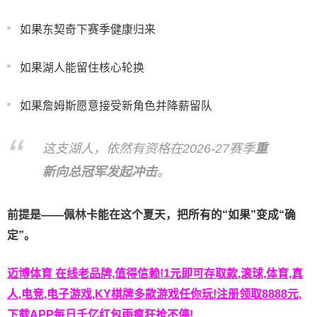
如果东契奇下赛季健康归来
如果湖人能留住核心轮换
如果詹姆斯愿意接受新角色并降薪留队
这支湖人，依然有资格在2026-27赛季
重
新向总冠军发起冲击
。
前提是——佩林卡能在这个夏天，把所有的“如果”变成“确
定”。
迈博体育 在线老品牌,值得信赖!1元即可存取款,滚球,体育,真
人,电竞,电子游戏,KY棋牌多款游戏任你玩!注册领取8888元,
下载APP每日千亿红包雨疯狂抢不停!