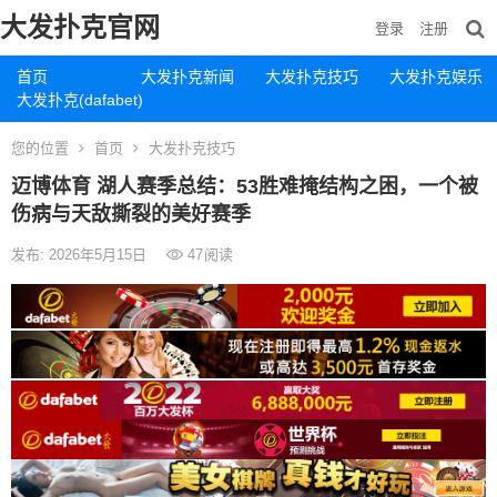
大发扑克官网
登录
注册
首页
大发扑克新闻
大发扑克技巧
大发扑克娱乐
大发扑克(dafabet)
您的位置
首页
大发扑克技巧
迈博体育 湖人赛季总结：53胜难掩结构之困，一个被
伤病与天敌撕裂的美好赛季
发布: 2026年5月15日
47
阅读