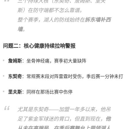
三个持球大核（东契奇、詹姆斯、里夫
斯）在防守端都不怎么靠谱。
整个赛季，湖人的防线始终在
拆东墙补西
墙
。
问题二：核心健康持续拉响警报
詹姆斯
：坐骨神经痛，赛季初大量缺阵
东契奇
：常规赛末段对阵雷霆时受伤，季后赛一分钟未打
里夫斯
：同样在那场比赛中伤停
尤其是东契奇——加盟一年多以来，他吊
足了紫金军球迷的胃口，但直到现在，
他
从未在高端局、在季后赛舞台上带领湖人