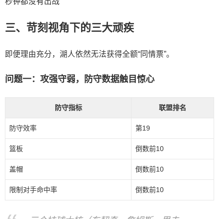
秒钟都没有出战
三、苛刻视角下的三大顽疾
即便理由充分，湖人依然无法获得全额“同情票”。
问题一：攻强守弱，防守数据触目惊心
防守指标
联盟排名
防守效率
第19
篮板
倒数前10
盖帽
倒数前10
限制对手命中率
倒数前10