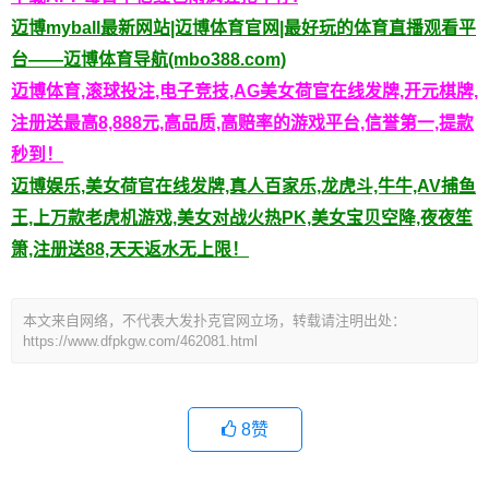
迈博myball最新网站|迈博体育官网|最好玩的体育直播观看平
台——迈博体育导航(mbo388.com)
迈博体育,滚球投注,电子竞技,AG美女荷官在线发牌,开元棋牌,
注册送最高8,888元,高品质,高赔率的游戏平台,信誉第一,提款
秒到！
迈博娱乐,美女荷官在线发牌,真人百家乐,龙虎斗,牛牛,AV捕鱼
王,上万款老虎机游戏,美女对战火热PK,美女宝贝空降,夜夜笙
箫,注册送88,天天返水无上限！
本文来自网络，不代表大发扑克官网立场，转载请注明出处：
https://www.dfpkgw.com/462081.html
8
赞