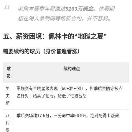
老詹本赛季年薪高达
5263万美金
。休赛期
想在湖人拿到同等级新合约，并不容易。
五、薪资困境：佩林卡的“地狱之夏”
需要续约的球员（身价普遍看涨）
球
续约难点
员
里
常规赛有全明星级表现（50+准三双），但季后赛防守被点
夫
名针对；给高了怕亏，给低了怕被截胡
斯
八
季后赛场均17.5分，三分命中率56.9%，绝对配得上涨薪
村
塁