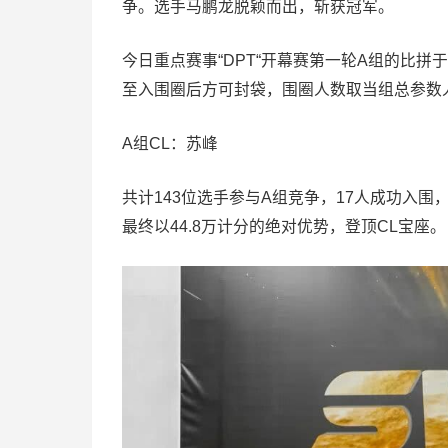
争。选手马鹏龙脱颖而出，斩获冠军。
今日重点赛事“DPT“开幕赛第一轮A组的比拼
至入围圈后方可封袋，围圈人数取当组总参数人
A组CL：苏峰
共计143位选手参与A组竞争，17人成功入
最终以44.8万计分的绝对优势，登顶CL宝座。