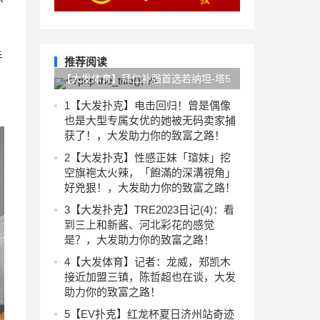
手
推荐阅读
【大发体育】拜仁补强首选若纳坦-塔5
对抗0成功+4犯规 6.5分全队最低&半场
1
【大发扑克】电击回归！曾是偶像
也是大型专属女优的她被无码卖家捕
换下，大发助力你的致富之路！
获了！，大发助力你的致富之路！
2
【大发扑克】性感正妹「瑄妹」挖
空旗袍太火辣，「飽滿的深溝視角」
好兇狠！，大发助力你的致富之路！
3
【大发扑克】TRE2023日记(4)：看
到三上和新酱、河北彩花的感觉
是？，大发助力你的致富之路！
4
【大发体育】记者：龙威，郑凯木
接近加盟三镇，陈哲超也在谈，大发
助力你的致富之路！
5
【EV扑克】红龙杯夏日济州站奇迹