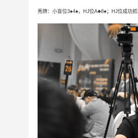
秀牌：小盲位3♠4♠，HJ位A♣8♠；HJ位成