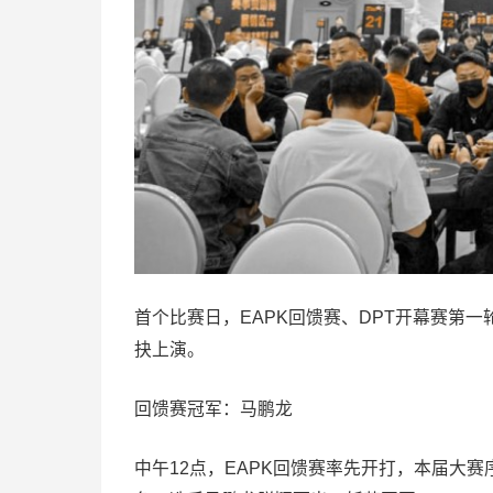
首个比赛日，EAPK回馈赛、DPT开幕赛第
抉上演。
回馈赛冠军：马鹏龙
中午12点，EAPK回馈赛率先开打，本届大