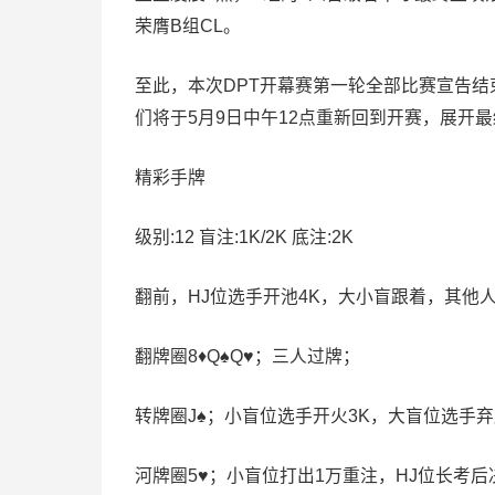
荣膺B组CL。
至此，本次DPT开幕赛第一轮全部比赛宣告结
们将于5月9日中午12点重新回到开赛，展开
精彩手牌
级别:12 盲注:1K/2K 底注:2K
翻前，HJ位选手开池4K，大小盲跟着，其他
翻牌圈8♦Q♠Q♥；三人过牌；
转牌圈J♠；小盲位选手开火3K，大盲位选手
河牌圈5♥；小盲位打出1万重注，HJ位长考后