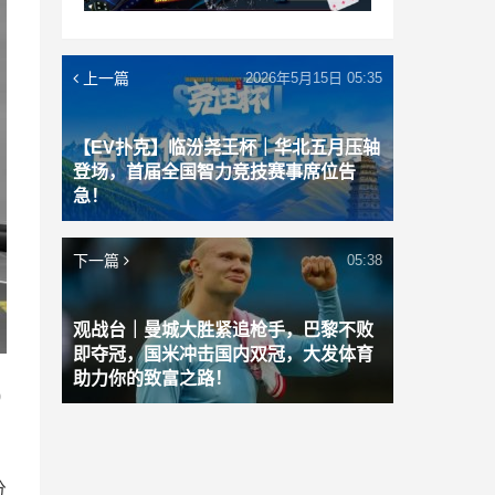
上一篇
2026年5月15日 05:35
【EV扑克】临汾尧王杯｜华北五月压轴
登场，首届全国智力竞技赛事席位告
急！
下一篇
05:38
观战台｜曼城大胜紧追枪手，巴黎不败
即夺冠，国米冲击国内双冠，大发体育
助力你的致富之路！
0
分