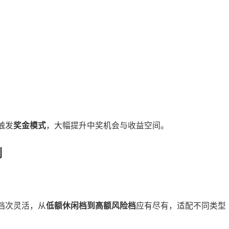
触发
奖金模式
，大幅提升中奖机会与收益空间。
制
档次灵活，从
低额休闲档到高额风险档
应有尽有，适配不同类型