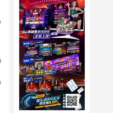
动
投
去