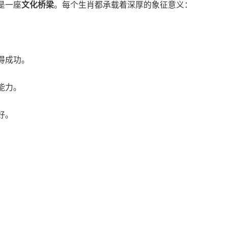
是一座
文化桥梁
。每个生肖都承载着深厚的象征意义：
得成功。
能力。
好。