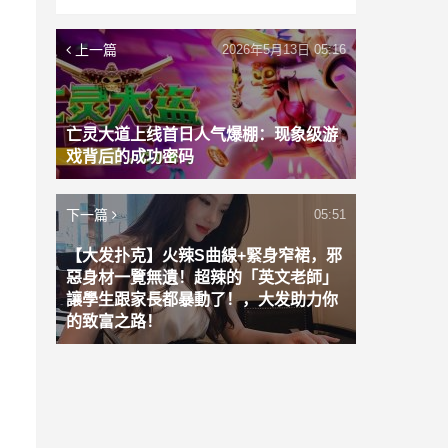
上一篇
2026年5月13日 05:16
亡灵大道上线首日人气爆棚：现象级游
戏背后的成功密码
下一篇
05:51
【大发扑克】火辣S曲線+緊身窄裙，邪
惡身材一覽無遺！超辣的「英文老師」
讓學生跟家長都暴動了！，大发助力你
的致富之路！