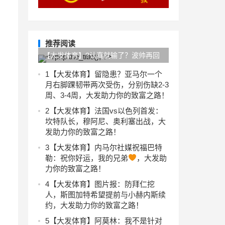
推荐阅读
【大发体育】?认真就输了？波帅再回
应：赢球不是因内维尔批评，只关注他
1
【大发体育】留隐患？亚马尔一个
月右脚踝韧带两次受伤，分别伤缺2-3
几秒，大发助力你的致富之路！
周、3-4周，大发助力你的致富之路！
2
【大发体育】法国vs以色列首发：
坎特队长，穆阿尼、奥利塞出战，大
发助力你的致富之路！
3
【大发体育】内马尔社媒祝福巴特
勒：祝你好运，我的兄弟
，大发助
力你的致富之路！
4
【大发体育】图片报：防拜仁挖
人，斯图加特希望提前与小赫内斯续
约，大发助力你的致富之路！
5
【大发体育】阿莫林：我不是针对