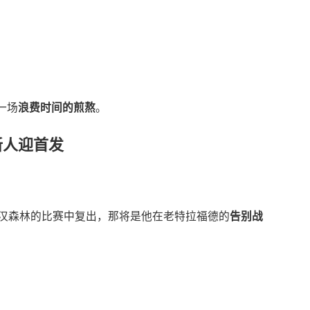
一场
浪费时间的煎熬
。
新人迎首发
汉森林的比赛中复出，那将是他在老特拉福德的
告别战