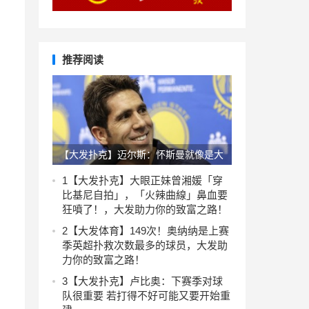
推荐阅读
【大发扑克】迈尔斯：怀斯曼就像是大
个子版的克莱
1
【大发扑克】大眼正妹曾湘媛「穿
比基尼自拍」，「火辣曲線」鼻血要
狂噴了！，大发助力你的致富之路！
2
【大发体育】149次！奥纳纳是上赛
季英超扑救次数最多的球员，大发助
力你的致富之路！
3
【大发扑克】卢比奥：下赛季对球
队很重要 若打得不好可能又要开始重