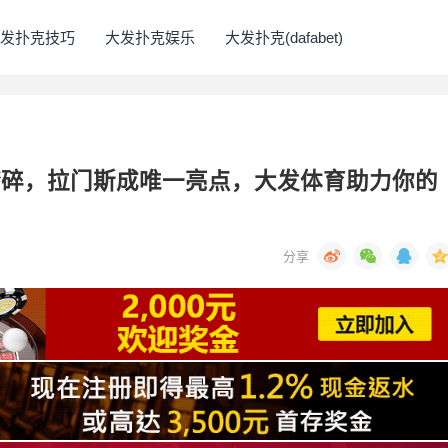
发扑克技巧
大发扑克娱乐
大发扑克(dafabet)
录梦碎，拉门斯成唯一亮点，大发体育助力你的