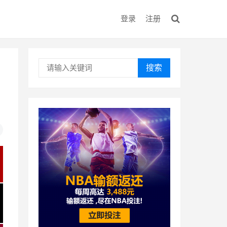
登录
注册
搜索