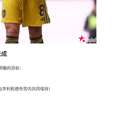
未成
明确的目标：
由亨利和德布劳内共同保持）