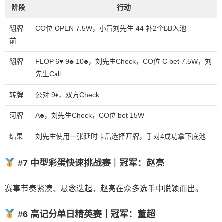
阶段
行动
翻牌
CO位 OPEN 7.5W，小盲刘先生 44 补2个BB入池
前
翻牌
FLOP 6♥️ 9♣️ 10♣️，刘先生Check，CO位 C-bet 7.5W，刘
先生Call
转牌
公对 9♠️，双方Check
河牌
A♣️，刘先生Check，CO位 bet 15W
结果
刘先生使用一张延时卡后选择开牌，手对4成功拿下底池
#7 中型彩蛋快速挑战赛｜冠军：赵亮
赛事节奏紧凑、悬念迭起，赵亮在众多选手中脱颖而出。
#6 高记分单日精英赛｜冠军：董超