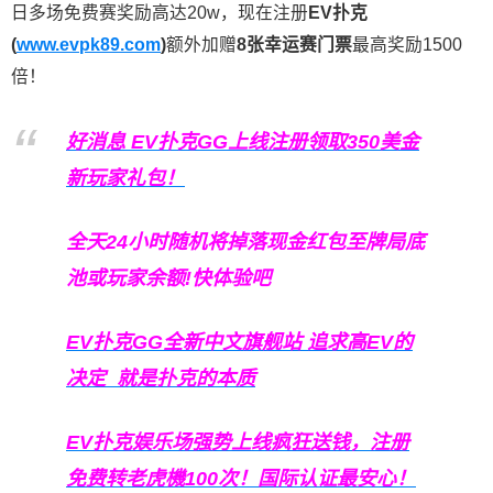
日多场免费赛奖励高达20w，现在注册
EV扑克
(
www.evpk89.com
)
额外加赠
8张幸运赛门票
最高奖励1500
倍！
好消息 EV扑克GG上线注册领取350美金
新玩家礼包！
全天24小时随机将掉落现金红包至牌局底
池或玩家余额!快体验吧
EV扑克GG
全新中文旗舰站
追求高EV
的
决定
就是扑克的本质
EV扑克娱乐场强势上线疯狂送钱，注册
免费转老虎機100次！国际认证最安心！