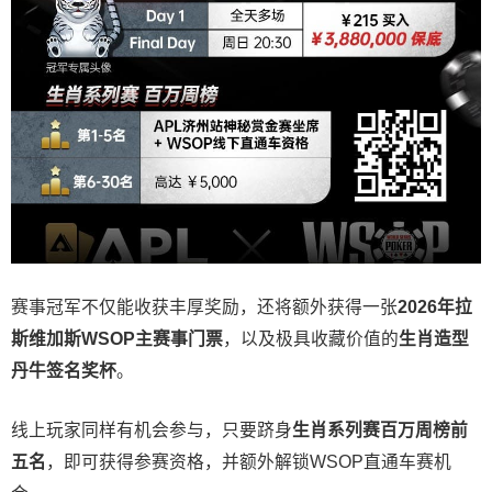
赛事冠军不仅能收获丰厚奖励，还将额外获得一张
2026
年拉
斯维加斯
WSOP
主赛事门票
，以及极具收藏价值的
生肖造型
丹牛签名奖杯
。
线上玩家同样有机会参与，只要跻身
生肖系列赛百万周榜前
五名
，即可获得参赛资格，并额外解锁WSOP直通车赛机