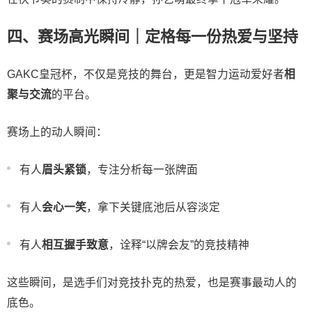
四、赛场高光瞬间｜定格每一份热爱与坚持
GAKC皇冠杯，不仅是竞技的舞台，更是智力运动爱好者
相
聚与交流
的平台。
赛场上的动人瞬间：
有人
眉头紧锁
，专注分析每一张牌面
有人
会心一笑
，拿下关键底池后从容淡定
有人
相互握手致意
，诠释“以牌会友”的竞技精神
这些瞬间，是选手们对竞技扑克的热爱，也是赛事最动人的
底色。