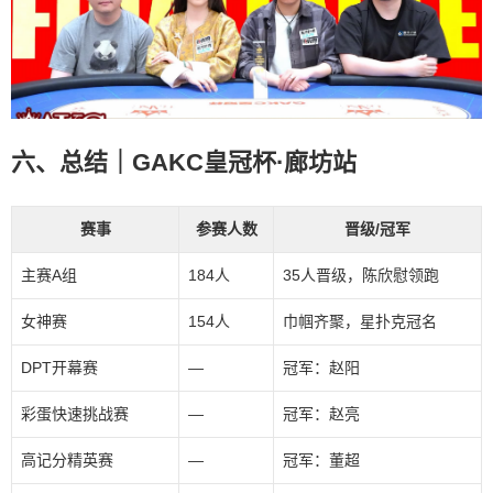
六、总结｜GAKC皇冠杯·廊坊站
赛事
参赛人数
晋级/冠军
主赛A组
184人
35人晋级，陈欣慰领跑
女神赛
154人
巾帼齐聚，星扑克冠名
DPT开幕赛
—
冠军：赵阳
彩蛋快速挑战赛
—
冠军：赵亮
高记分精英赛
—
冠军：董超