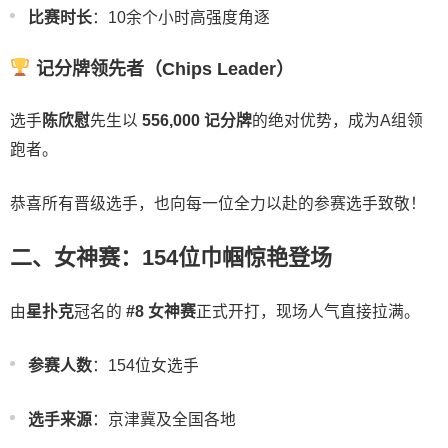
比赛时长
：10余个小时高强度角逐
记分牌领先者（Chips Leader）
选手
陈欣慰
先生以
556,000 记分牌
的绝对优势，成为A组领
跑者。
恭喜所有晋级选手，也向每一位全力以赴的参赛选手致敬！
二、女神赛：154位巾帼惊艳登场
由
星扑克
冠名的
#8 女神赛
正式开打，现场人气直接拉满。
参赛人数
：154位女选手
选手来源
：京津冀及全国各地