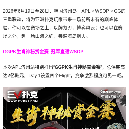
2026年6月19日至28日，韩国济州岛，APL × WSOP × GG的
三重联动，将为亚洲扑克玩家带来一场前所未有的巅峰体
验。
你可以在赛场之上，以牌为刃，博弈风云；也可以在赛
场之外，赴一场山海之约，尝遍海岛烟火。
GGPK生肖神秘赏金赛
冠军直通WSOP
本次APL济州站特别推出“
GGPK
生肖神秘赏金赛
”，总保底高
达
2
亿韩元
，Day 1设置四个Flight，竞争激烈程度可见一斑。