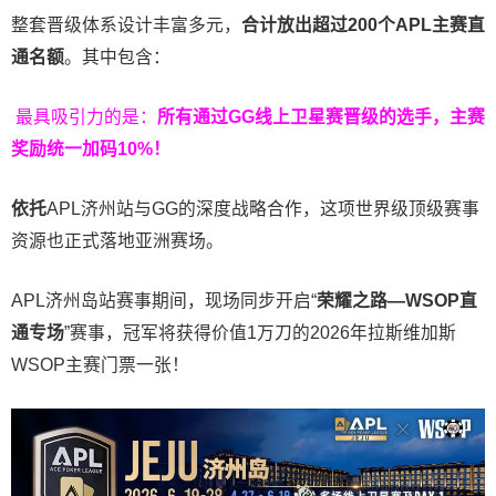
整套晋级体系设计丰富多元，
合计放出
超过200个
APL主赛直
通名额
。其中包含：
最具吸引力的是：
所有通过
GG
线上卫星赛晋级的选手，主赛
奖励统一加码
10%
！
依托
APL济州站与GG的深度战略合作，这项世界级顶级赛事
资源也正式落地亚洲赛场。
APL济州岛站赛事期间，现场同步开启“
荣耀之路
—WSOP
直
通专场
”赛事，冠军将获得价值1万刀的2026年拉斯维加斯
WSOP主赛门票一张！