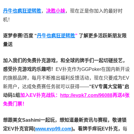
丹牛也疯狂逆转胜
，
决胜小妹
，现在正是你加入的最好时
机！
逐梦参赛!百度 “
丹牛也疯狂逆转胜
”
了解更多
活跃新朋友限
量送
加入我们的免费扑克游戏，和全球的牌手们一起切磋技艺，
感受扑克游戏的乐趣吧！
EV扑克作为GGPoker在国内新开设
的旗舰品牌，每月不断推出福利反馈活动，现在只要成为EV
新用户，达成免费赛任务就可以获得——
“EV专属大宝箱”启
动码1组
加入EV扑克战队：
http://evpk7.com/96088
再送4张
免费门票！
想跟美女Sashimi一起玩，
想知道最新资讯与赛程，
敬请锁
定EV扑克官网(
www.evp99.com
)。
看牌手痒玩EV扑克，
每