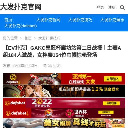
大发扑克官网
登录
注册
首页
大发扑克新闻
大发扑克技巧
大发扑克娱乐
大发扑克(dafabet)
您的位置
首页
大发扑克技巧
【EV扑克】GAKC皇冠杯廊坊站第二日战报｜主赛A
组184人激战，女神赛154位巾帼惊艳登场
发布: 2026年5月13日
39
阅读