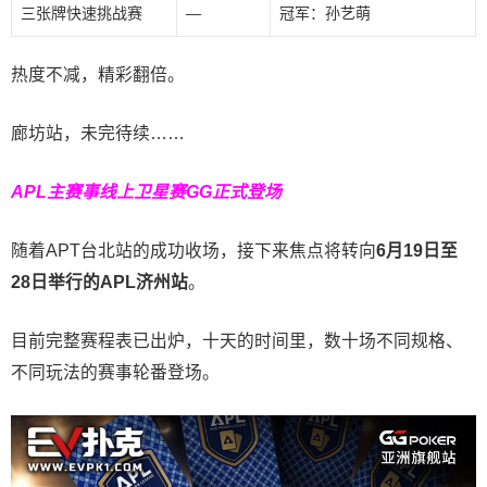
三张牌快速挑战赛
—
冠军：孙艺萌
热度不减，精彩翻倍。
廊坊站，未完待续……
APL主赛事线上卫星赛
GG正式登场
随着APT台北站的成功收场，接下来焦点将转向
6
月
19
日至
28
日举行的
APL
济州站
。
目前完整赛程表已出炉，十天的时间里，数十场不同规格、
不同玩法的赛事轮番登场。