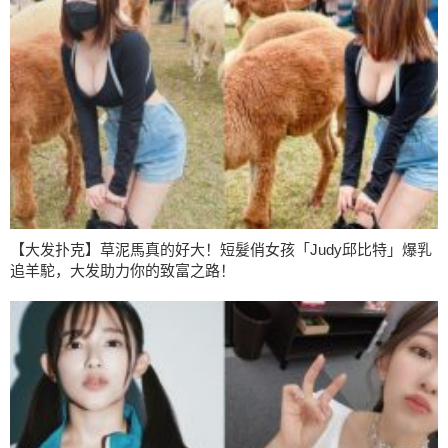
【大发扑克】草泥馬真的好大！短髮俏女孩「Judy邱比特」爆乳
追羊駝，大发助力你的致富之路！