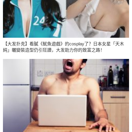
【大发扑克】看膩《魷魚遊戲》的cosplay了？日本女星「天木
純」曬變裝造型仍引狂讚，大发助力你的致富之路！