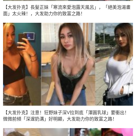
【大发扑克】長髮正妹「寒流來愛泡露天風呂」，「絕美泡湯畫
面」太火辣！，大发助力你的致富之路！
【大发扑克】注意！狂野妹子深V拉到底「渾圓乳球」要衝出！
微微前傾「深邃奶溝」好明顯，大发助力你的致富之路！