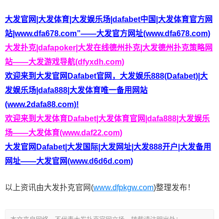
大发官网|大发体育|大发娱乐场|dafabet中国|大发体育官方网
站|www.dfa678.com”——大发官方网址(www.dfa678.com)
大发扑克|dafapoker|大发在线德州扑克|大发德州扑克策略网
站——大发游戏导航(dfyxdh.com)
欢迎来到大发官网Dafabet官网，大发娱乐888(Dafabet)|大
发娱乐场|dafa888|大发体育唯一备用网站
(www.2dafa88.com)!
欢迎来到大发体育Dafabet|大发体育官网|dafa888|大发娱乐
场——大发体育(www.daf22.com)
大发官网Dafabet|大发国际|大发网址|大发888开户|大发备用
网址——大发官网(www.d6d6d.com)
以上资讯由大发扑克官网(
www.dfpkgw.com
)整理发布！