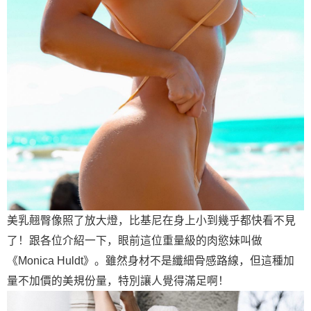
美乳翹臀像照了放大燈，比基尼在身上小到幾乎都快看不見
了！跟各位介紹一下，眼前這位重量級的肉慾妹叫做
《Monica Huldt》。雖然身材不是纖細骨感路線，但這種加
量不加價的美規份量，特別讓人覺得滿足啊！