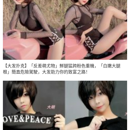
【大发扑克】「反差萌尤物」鮮腿猛跨粉色重機，「白嫩大腿
根」簡直危險駕駛，大发助力你的致富之路！