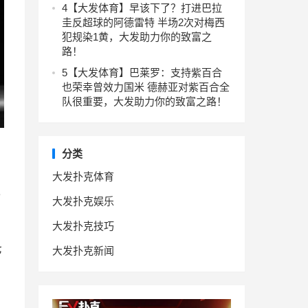
4
【大发体育】早该下了？打进巴拉
圭反超球的阿德雷特 半场2次对梅西
犯规染1黄，大发助力你的致富之
路！
5
【大发体育】巴莱罗：支持紫百合
也荣幸曾效力国米 德赫亚对紫百合全
队很重要，大发助力你的致富之路！
分类
大发扑克体育
几
大发扑克娱乐
大发扑克技巧
七
大发扑克新闻
，