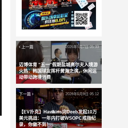
上一篇
2026年5月7日 05:33
迈博体育 “五一”假期盐城高尔夫入境游
火热：韩国球友挥杆黄海之滨，休闲运
动带动跨境消费
下一篇
2026年5月9日 05:12
【EV扑克】Hawkins向Deeb发起10万
美元挑战：一年内打破WSOPC戒指纪
录，你做不到！