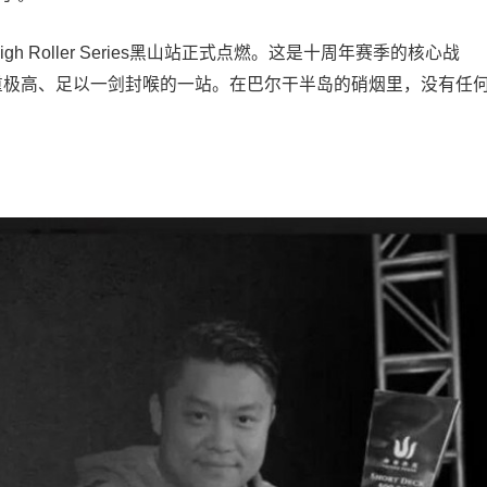
per High Roller Series黑山站正式点燃。这是十周年赛季的核心战
中权重极高、足以一剑封喉的一站。在巴尔干半岛的硝烟里，没有任