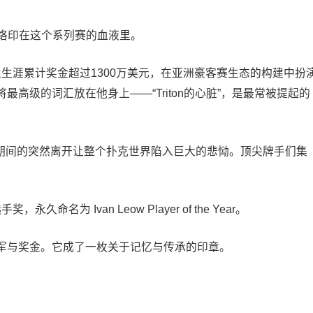
便深深烙印在这个系列赛的血液里。
职业生涯累计奖金超过1300万美元，在亚洲豪客赛生态的构建中扮
高级的词汇放在他身上——“Triton的心脏”，是最常被提起的
北塞浦路斯站期间的突然离开让整个扑克世界陷入巨大的悲恸。顶尖牌手们集
命名为 Ivan Leow Player of the Year。
军与奖金。它成了一枚关于记忆与传承的印章。