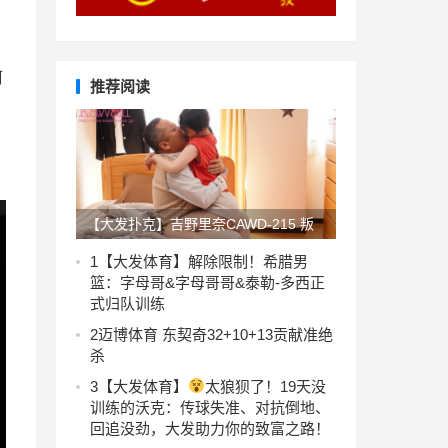
何
推荐阅读
【大发扑克】吉野里奈CAWD-215 叛
逆女生逃学与隔壁老王做疯狂运动
1
【大发体育】解除限制！希腊男
篮：字母哥&字母哥哥&泰勒-多西正
式归队训练
2
迈博体育 东契奇32+10+13贡献准绝
杀
3
【大发体育】
太狼狈了！19天没
训练的沃克：传球失准、对抗倒地、
回追没劲，大发助力你的致富之路！