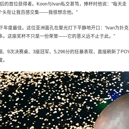
奖项更名后的首位获得者。Koon与Ivan私交甚笃，捧杯时他说：“每天走
这个头衔让我百感交集——我很想念他。”
00分夺下年度最佳。这位亚洲面孔在聚光灯下平静地开口：“Ivan为扑克
多。这座奖杯不只是一份荣誉——它的意义远不止于此。”
季28次奖励圈、9次决赛桌、3座冠军、5,296分的狂暴表现，直接刷新了PO
度。