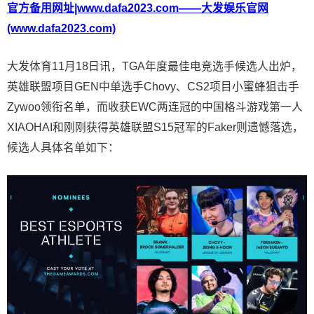
官方备用网址|www.dafa2023.com——大发娱乐官网
(www.dafa2023.com)
大发体育11月18日讯，TGA年度最佳电竞选手候选人出炉，
英雄联盟项目GEN中单选手Chovy、CS2项目小蜜蜂狙击手
Zywoo领衔名单，而收获EWC两连冠的中国格斗游戏第一人
XIAOHAI和刚刚获得英雄联盟S15冠军的Faker则遗憾落选，
候选人具体名单如下：