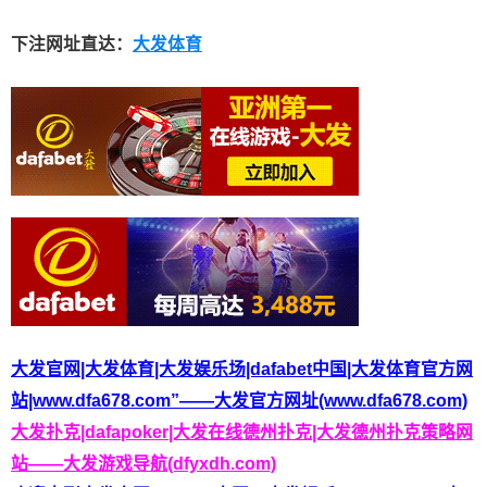
下注网址直达：
大发体育
大发官网|大发体育|大发娱乐场|dafabet中国|大发体育官方网
站|www.dfa678.com”——大发官方网址(www.dfa678.com)
大发扑克|dafapoker|大发在线德州扑克|大发德州扑克策略网
站——大发游戏导航(dfyxdh.com)