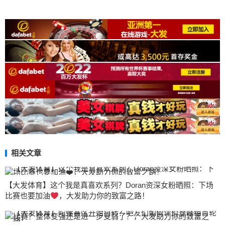
相关文章
【大发体育】这个我是真喜欢系列？Doran资深女粉晒照：下场
比赛也要加油
，大发助力你的致富之路！