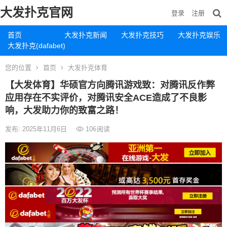
大发扑克官网
登录
注册
首页
大发扑克新闻
大发扑克技巧
大发扑克娱乐
大发扑克(dafabet)
您的位置
首页
大发扑克体育
【大发体育】华硕官方向腾讯游戏致：对腾讯反作弊
应用存在不实评价，对腾讯安全ACE造成了不良影
响，大发助力你的致富之路！
发布: 2025年11月6日
106
阅读