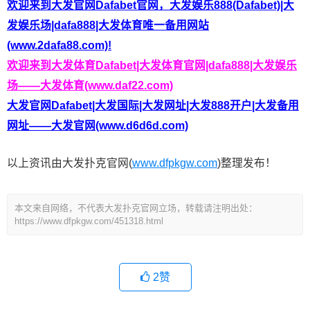
欢迎来到大发官网Dafabet官网，大发娱乐888(Dafabet)|大
发娱乐场|dafa888|大发体育唯一备用网站
(www.2dafa88.com)!
欢迎来到大发体育Dafabet|大发体育官网|dafa888|大发娱乐
场——大发体育(www.daf22.com)
大发官网Dafabet|大发国际|大发网址|大发888开户|大发备用
网址——大发官网(www.d6d6d.com)
以上资讯由大发扑克官网(
www.dfpkgw.com
)整理发布！
本文来自网络，不代表大发扑克官网立场，转载请注明出处：
https://www.dfpkgw.com/451318.html
2
赞