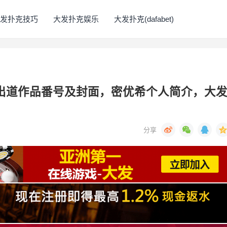
发扑克技巧
大发扑克娱乐
大发扑克(dafabet)
)出道作品番号及封面，密优希个人简介，大