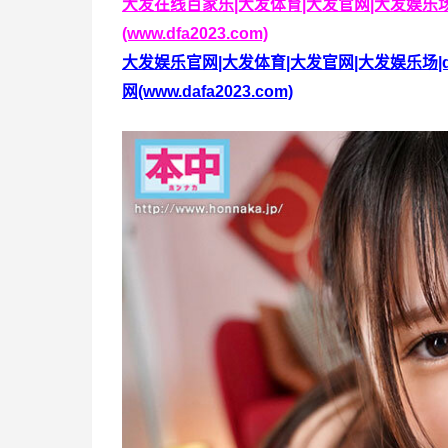
大发在线百家乐|大发体育|大发官网|大发娱乐场
(www.dfa2023.com)
大发娱乐官网|大发体育|大发官网|大发娱乐场|daf
网(www.dafa2023.com)