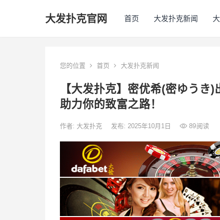
大发扑克官网
首页
大发扑克新闻
大
您的位置
首页
大发扑克新闻
【大发扑克】密优希(密ゆうき
助力你的致富之路！
作者:
大发扑克
发布: 2025年10月1日
89
阅读