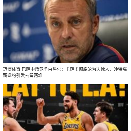
迈博体育 巴萨中场竞争白热化：卡萨多彻底沦为边缘人，沙特高
薪邀约引发去留两难