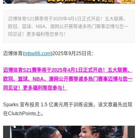
迈博体育S21赛季将于2025年4月1日正式开启！五大联赛、
欧冠、篮球、NBA、澳网公开赛等诸多热门赛事迈博与您一
同见证！更多福利等您参与！
迈博体育(
mbw66.com
)2025年9月25日讯：
迈博体育S21赛季将于2025年4月1日正式开启！五大联赛
、
欧冠、篮球、NBA、澳网公开赛等诸多热门赛事迈博与您一
同见证！更多福利等您参与！
​Sparks 宣布投资 1.5 亿美元用于训练设施，该文章最先出现
在ClutchPoints上。