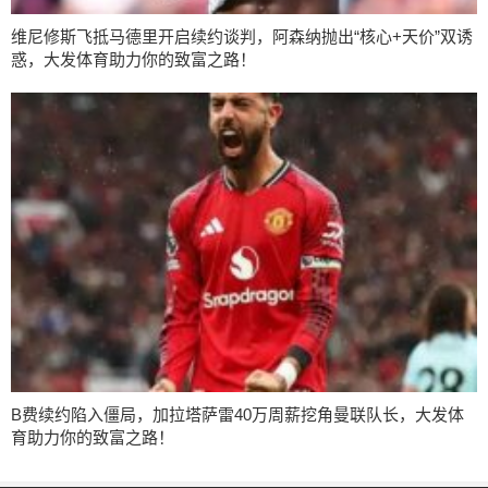
维尼修斯飞抵马德里开启续约谈判，阿森纳抛出“核心+天价”双诱
惑，大发体育助力你的致富之路！
B费续约陷入僵局，加拉塔萨雷40万周薪挖角曼联队长，大发体
育助力你的致富之路！