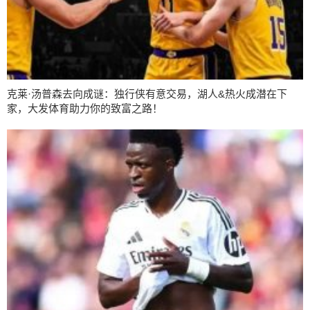
克莱·汤普森去向成谜：独行侠有意交易，湖人&热火成潜在下
家，大发体育助力你的致富之路！