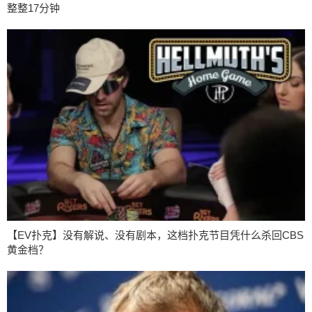
整整17分钟
【EV扑克】没有解说、没有剧本，这档扑克节目凭什么杀回CBS
黄金档？