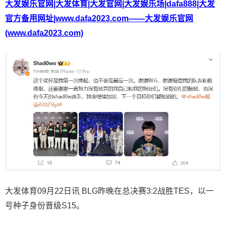
大发娱乐官网|大发体育|大发官网|大发娱乐场|dafa888|大发
官方备用网址|www.dafa2023.com——大发娱乐官网
(www.dafa2023.com)
大发体育09月22日讯 BLG昨晚在总决赛3:2战胜TES，以一
号种子身份晋级S15。