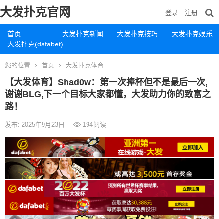
大发扑克官网
登录
注册
首页
大发扑克新闻
大发扑克技巧
大发扑克娱乐
大发扑克(dafabet)
您的位置
首页
大发扑克体育
【大发体育】Shad0w：第一次捧杯但不是最后一次,
谢谢BLG,下一个目标大家都懂，大发助力你的致富之
路！
发布: 2025年9月23日
194
阅读