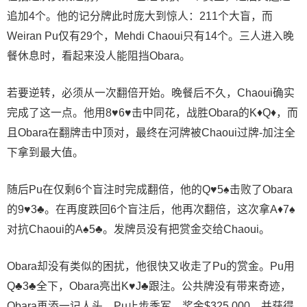
追加4个。他的记分牌此时庞大到惊人：211个大盲，而
Weiran Pu仅有29个，Mehdi Chaoui只有14个。三人进入晚
餐休息时，看起来没人能阻挡Obara。
若要逆转，必须从一次翻倍开始。晚餐后不久，Chaoui确实
完成了这一点。他用8♥6♥击中同花，战胜Obara的K♦Q♦，而
且Obara在翻牌击中顶对，最终在河牌被Chaoui过牌-加注全
下拿到最大值。
随后Pu在仅剩6个盲注时完成翻倍，他的Q♥5♠击败了Obara
的9♥3♣。在再度跌回6个盲注后，他再次翻倍，这次拿A♦7♠
对抗Chaoui的A♠5♣。发牌员没有把赏金交给Chaoui。
Obara却没有类似的困扰，他很快又收走了Pu的赏金。Pu用
Q♣3♣全下，Obara亮出K♥J♣跟注。公共牌没有带来奇迹，
Obara再添一记人头。Pu止步季军，奖金$325,000，并获得