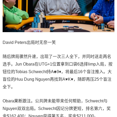
David Peters出局时无奈一笑
随后牌局骤然升速，出现了一次三人全下，并同时送走两名
选手。Jun Obara在UTG+1位置拿到口袋6选择limp入局，按
钮位的Tobias Schwecht持A♣9♦，将最后16个盲注推入。大
盲位的Huu Dung Nguyen再找到A♥K♥，随即再压25个盲注
全下。
Obara果断跟注。公共牌未能带来任何帮助，Schwecht与
Nguyen双双出局。Schwecht因记分牌更短，排名第六，奖
金$162,400；Nguyen获得第五名，奖金$211,000。