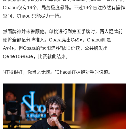
Chaoui仅有19个，局势极度悬殊。不过19个盲注依然有操作
空间，Chaoui只能尽力一搏。
然而牌神并未眷顾他。单挑进行到第五手牌时，两人翻牌前
便将全部记分牌推入。Obara亮出Q♠9♥，Chaoui则是
A♥4♦。但Obara的“太阳连胜”依旧延续，公共牌发出
Q♣4♣10♦9♠J♣，比赛就此结束。
“打得很好，你当之无愧。”Chaoui在拥抱对手时说道。