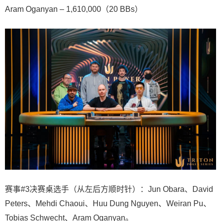
Aram Oganyan – 1,610,000（20 BBs）
赛事#3决赛桌选手（从左后方顺时针）：Jun Obara、David
Peters、Mehdi Chaoui、Huu Dung Nguyen、Weiran Pu、
Tobias Schwecht、Aram Oganyan。