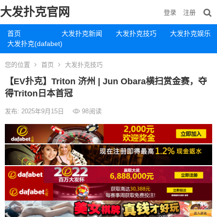
大发扑克官网
登录
注册
首页
大发扑克新闻
大发扑克技巧
大发扑克娱乐
大发扑克(dafabet)
您的位置
首页
大发扑克技巧
【EV扑克】Triton 济州 | Jun Obara横扫赏金赛，夺
得Triton日本首冠
发布: 2025年9月15日
98
阅读