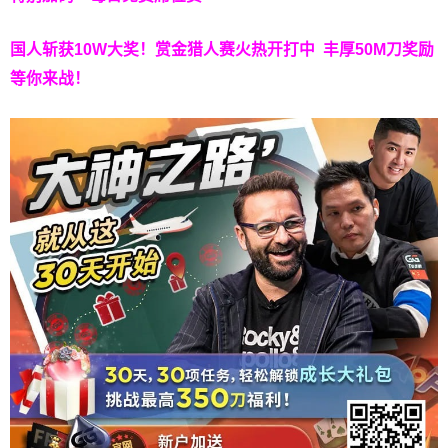
国人斩获
10W
大奖！
赏金猎人赛火热开打中 丰厚50M刀奖励
等你来战！