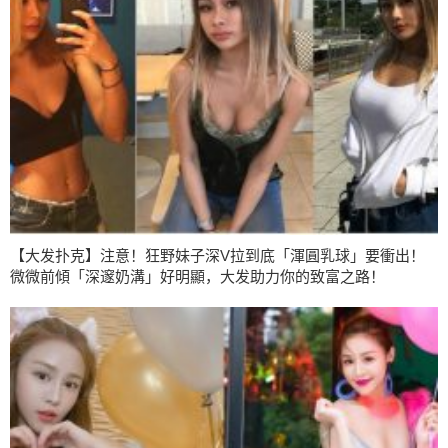
【大发扑克】注意！狂野妹子深V拉到底「渾圓乳球」要衝出！
微微前傾「深邃奶溝」好明顯，大发助力你的致富之路！