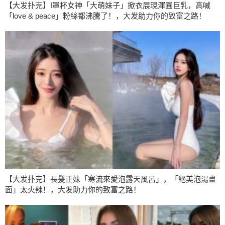
【大发扑克】I罩杯女神「大萌妹子」掀衣展現渾圓巨乳，高喊
「love & peace」粉絲都沸騰了！，大发助力你的致富之路！
【大发扑克】長髮正妹「寒流來愛泡露天風呂」，「絕美泡湯畫
面」太火辣！，大发助力你的致富之路！