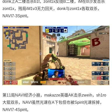
donk上A二楼击杀b1t，zont1x反绕B二楼，iM在B沙发击杀
zont1x，残局iM1v3无力回天，donk与zont1x各取双杀，
NAVI7-3Spirit。
第11局NAVI经济小崩，makazze英雄AK击杀zweih，sh1ro
大狙双杀，NAVI虽然光速在A下包但也被Spirit光速拆掉，
NAVI7-4Spirit。