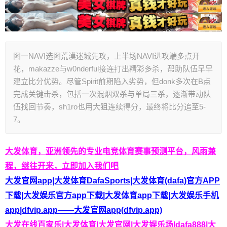
图一NAVI选图荒漠迷城先攻，上半场NAVI进攻端多点开
花，makazze与w0nderful接连打出精彩多杀，帮助队伍早早
建立比分优势。尽管Spirit前期陷入劣势，但donk多次在B点
完成关键击杀，包括一次混烟双杀与单局三杀，逐渐带动队
伍找回节奏，sh1ro也用大狙连续得分，最终将比分追至5-
7。
大发体育，亚洲领先的专业电竞体育赛事预测平台，风雨兼
程，继往开来，立即加入我们吧
大发官网app|大发体育DafaSports|大发体育(dafa)官方APP
下载|大发娱乐官方app下载|大发体育app下载|大发娱乐手机
app|dfvip.app——大发官网app(dfvip.app)
大发在线百家乐|大发体育|大发官网|大发娱乐场|dafa888|大