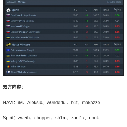
双方阵容：
NAVI：iM、Aleksib、w0nderful、b1t、makazze
Spirit：zweih、chopper、sh1ro、zont1x、donk