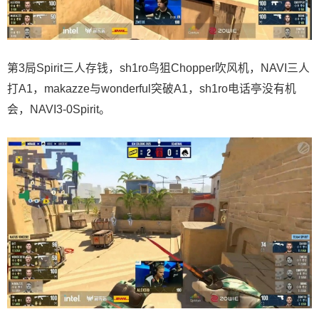
第3局Spirit三人存钱，sh1ro鸟狙Chopper吹风机，NAVI三人
打A1，makazze与wonderful突破A1，sh1ro电话亭没有机
会，NAVI3-0Spirit。