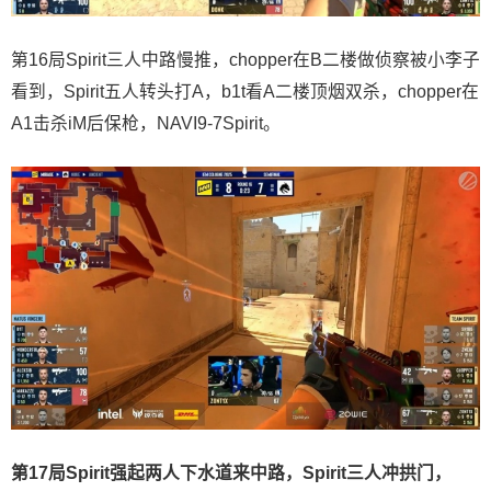
第16局Spirit三人中路慢推，chopper在B二楼做侦察被小李子
看到，Spirit五人转头打A，b1t看A二楼顶烟双杀，chopper在
A1击杀iM后保枪，NAVI9-7Spirit。
第17局Spirit强起两人下水道来中路，Spirit三人冲拱门，