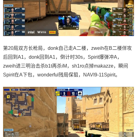
第20局双方长枪局，donk自己走A二楼，zweih在B二楼佯攻
后回到A1，donk回到A1，倒计时30s，Spirit爆弹冲A，
zweih进三明治击杀b1t再杀iM，sh1ro点掉makazze，瞬间
Spirit在A下包，wonderful残局保狙，NAVI9-11Spirit。