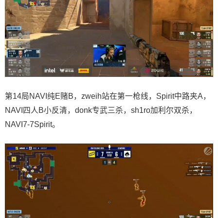
第14局NAVI纯E赌B，zweih站在第一枪线，Spirit中路夹A，
NAVI四人B小反清，donk专武三杀，sh1ro加利尔双杀，
NAVI7-7Spirit。