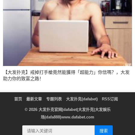
【大发扑克】戒掉打手槍竟然能獲得「超能力」你信嗎？，大发
助力你的致富之路！
首页
最新文章
专题列表
大发扑克(dafabet)
RSS订阅
© 2026
大发扑克官网|dafabet|大发扑克|大发娱乐
场|dafa888|www.dafabet.com
搜索