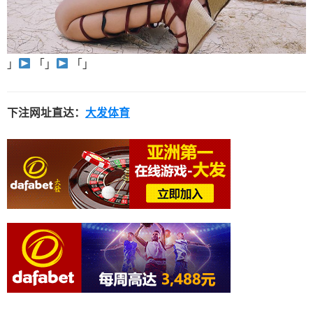
」
「」
「」
下注网址直达：
大发体育