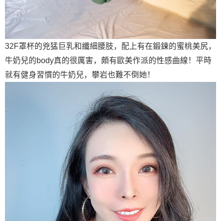
32F罩杯的兇猛巨乳和纖細腰肢，配上有在鍛鍊的蜜桃美尻，
牛奶兒的body真的很厲害，頗有歐美作派的性感曲線！平時
就有健身習慣的牛奶兒，攀岩也難不倒她！