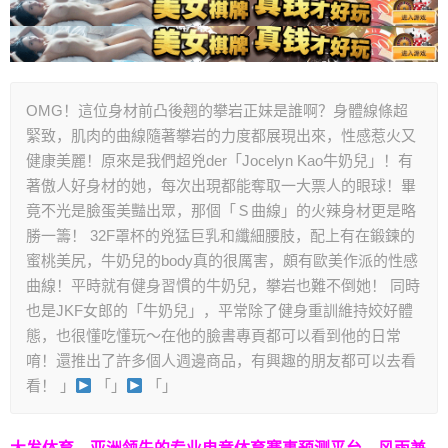
OMG！這位身材前凸後翹的攀岩正妹是誰啊？身體線條超
緊致，肌肉的曲線隨著攀岩的力度都展現出來，性感惹火又
健康美麗！原來是我們超兇der「Jocelyn Kao牛奶兒」！有
著傲人好身材的她，每次出現都能奪取一大票人的眼球！畢
竟不光是臉蛋美豔出眾，那個「Ｓ曲線」的火辣身材更是略
勝一籌！ 32F罩杯的兇猛巨乳和纖細腰肢，配上有在鍛鍊的
蜜桃美尻，牛奶兒的body真的很厲害，頗有歐美作派的性感
曲線！平時就有健身習慣的牛奶兒，攀岩也難不倒她！ 同時
也是JKF女郎的「牛奶兒」，平常除了健身重訓維持姣好體
態，也很懂吃懂玩～在他的臉書專頁都可以看到他的日常
唷！還推出了許多個人週邊商品，有興趣的朋友都可以去看
看！ 」
「」
「」