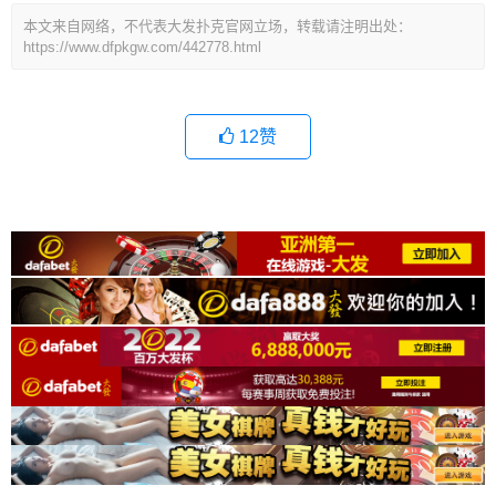
本文来自网络，不代表大发扑克官网立场，转载请注明出处：
https://www.dfpkgw.com/442778.html
12
赞