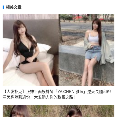
相关文章
【大发扑克】正妹平面設計師「YA CHEN 雅臻」逆天長腿和飽
滿美胸辣到過份，大发助力你的致富之路！