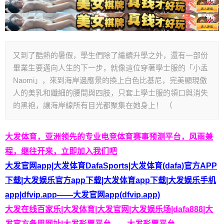
又到了酷熱的暑假，學生們除了繼續升學之外，還有一部份
畢業生要邁向人生的下一步，就像這位穿著學士服的「小孟
Naomi」，來到海岸邊應景的換上白色比基尼，完美顯現傲
人的美乳和纖細的腰間與四肢，只套上學士服的領口與消失
的黑袍，讓海岸線所有目光都聚集在她身上！ （
大发体育，亚洲领先的专业电竞体育赛事预测平台，风雨兼
程，继往开来，立即加入我们吧
大发官网app|大发体育DafaSports|大发体育(dafa)官方APP
下载|大发娱乐官方app下载|大发体育app下载|大发娱乐手机
app|dfvip.app——大发官网app(dfvip.app)
大发在线百家乐|大发体育|大发官网|大发娱乐场|dafa888|大
发官方备用网址|大发彩票平台——大发彩票平台