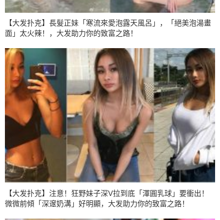
【大发扑克】長髮正妹「寒流來愛泡露天風呂」，「絕美泡湯畫
面」太火辣！，大发助力你的致富之路！
【大发扑克】注意！狂野妹子深V拉到底「渾圓乳球」要衝出！
微微前傾「深邃奶溝」好明顯，大发助力你的致富之路！