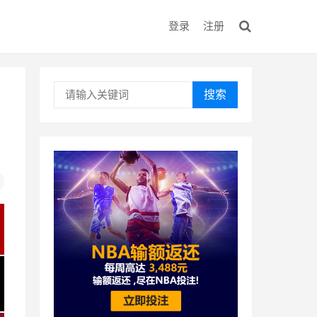
登录
注册
搜索