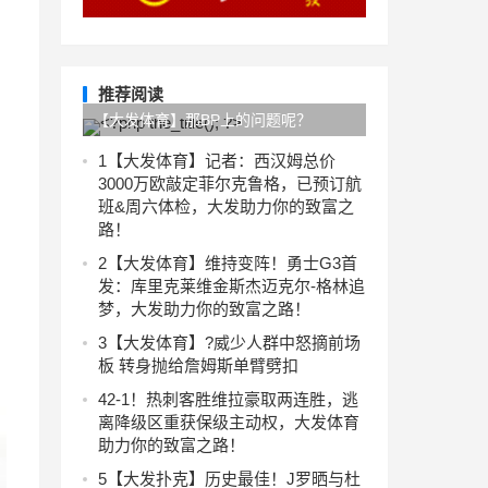
推荐阅读
【大发体育】那BP上的问题呢？
iG.Daeny教练：要继续改善队伍中期
1
【大发体育】记者：西汉姆总价
3000万欧敲定菲尔克鲁格，已预订航
问题，大发助力你的致富之路！
班&周六体检，大发助力你的致富之
路！
2
【大发体育】维持变阵！勇士G3首
发：库里克莱维金斯杰迈克尔-格林追
梦，大发助力你的致富之路！
3
【大发体育】?威少人群中怒摘前场
板 转身抛给詹姆斯单臂劈扣
4
2-1！热刺客胜维拉豪取两连胜，逃
离降级区重获保级主动权，大发体育
助力你的致富之路！
5
【大发扑克】历史最佳！J罗晒与杜