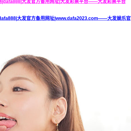
|dafa888|大发官方备用网址|大发彩票平台——大发彩票平台
a888|大发官方备用网址|www.dafa2023.com——大发娱乐官