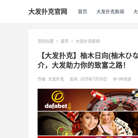
大发扑克官网
首页
大发扑克新闻
大
您的位置
首页
大发扑克新闻
【大发扑克】柚木日向(柚木ひ
介，大发助力你的致富之路！
作者:
大发扑克
发布: 2025年7月26日
99
阅读