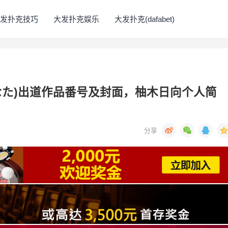
发扑克技巧
大发扑克娱乐
大发扑克(dafabet)
なた)出道作品番号及封面，柚木日向个人简