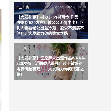
上一篇
2025年7月26日 07:38
【大发扑克】楪カレン(楪可怜)作品
PRED-520发布！被公公无情中出！巨
乳人妻被老公出差冷落，欲求不满搞不
伦！，大发助力你的致富之路！
下一篇
07:07
【大发扑克】笹原麻未出道作品WAAA-
220发布！近期颜艺最强！过于敏感的
她表情超有戏！，大发助力你的致富之
路！