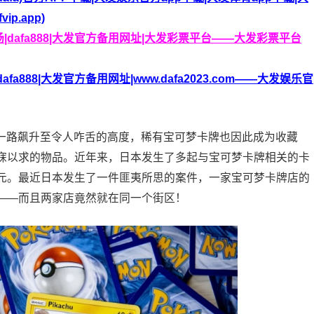
ip.app)
|dafa888|大发官方备用网址|大发彩票平台——大发彩票平台
a888|大发官方备用网址|www.dafa2023.com——大发娱乐官
格一路飙升至令人咋舌的高度，稀有宝可梦卡牌也因此成为收藏
寐以求的物品。近年来，日本发生了多起与宝可梦卡牌相关的卡
元。最近日本发生了一件匪夷所思的案件，一家宝可梦卡牌店的
——而且两家店竟然就在同一个街区！