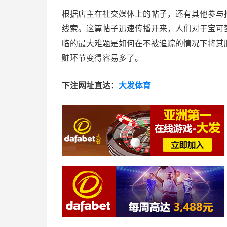
根据店主在社交媒体上的帖子，还有其他参与
线索。这篇帖子迅速传播开来，人们对于宝可
临的最大难题是如何在不被追踪的情况下将其
赃环节变得容易多了。
下注网址直达：
大发体育