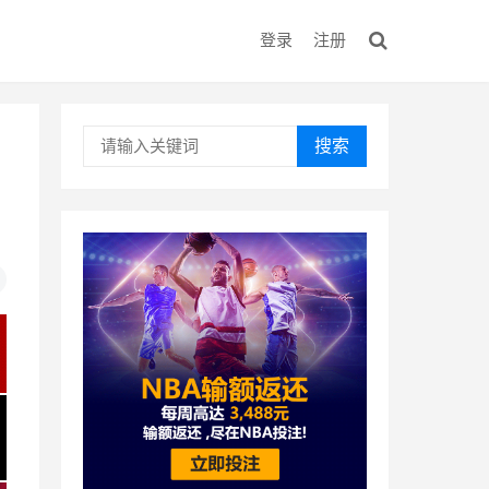
登录
注册
搜索