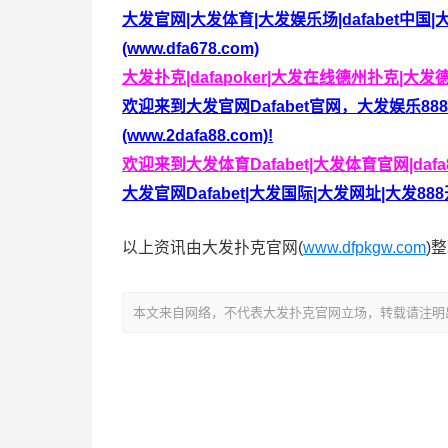
大发官网|大发体育|大发娱乐场|dafabet中国|
(www.dfa678.com)
大发扑克|dafapoker|大发在线德州扑克|大发
欢迎来到大发官网Dafabet官网，大发娱乐888(D
(www.2dafa88.com)!
欢迎来到大发体育Dafabet|大发体育官网|dafa8
大发官网Dafabet|大发国际|大发网址|大发888
以上资讯由大发扑克官网(
www.dfpkgw.com
)
本文来自网络，不代表大发扑克官网立场，转载请注明出处：https: