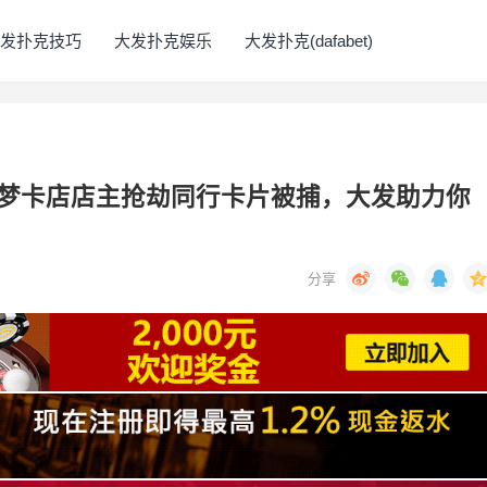
发扑克技巧
大发扑克娱乐
大发扑克(dafabet)
梦卡店店主抢劫同行卡片被捕，大发助力你