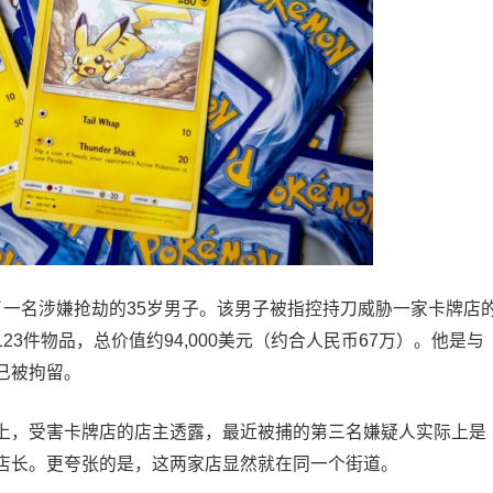
捕了一名涉嫌抢劫的35岁男子。该男子被指控持刀威胁一家卡牌店
3件物品，总价值约94,000美元（约合人民币67万）。他是与
已被拘留。
上，受害卡牌店的店主透露，最近被捕的第三名嫌疑人实际上是
店长。更夸张的是，这两家店显然就在同一个街道。