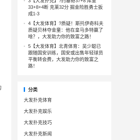
3
【大发扑克】?约基奇37+8 库里
33+8+4断 克莱32分 掘金险胜勇士扳
成1-3
4
【大发体育】?质疑！斯托伊奇科夫
质疑贝林夺金童：他在皇马多特赢了
啥？，大发助力你的致富之路！
5
【大发体育】北青体育：吴少聪已
跟随国安训练，国安或出售年轻球员
平衡转会费，大发助力你的致富之
路！
的
分类
大发扑克体育
大发扑克娱乐
大发扑克技巧
大发扑克新闻