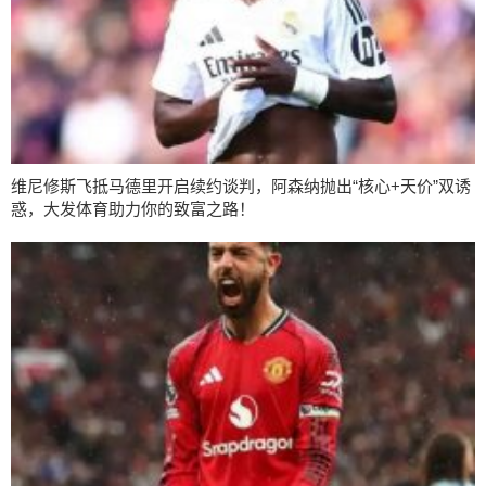
维尼修斯飞抵马德里开启续约谈判，阿森纳抛出“核心+天价”双诱
惑，大发体育助力你的致富之路！