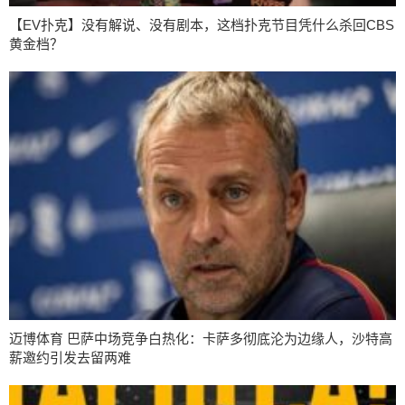
【EV扑克】没有解说、没有剧本，这档扑克节目凭什么杀回CBS
黄金档？
迈博体育 巴萨中场竞争白热化：卡萨多彻底沦为边缘人，沙特高
薪邀约引发去留两难