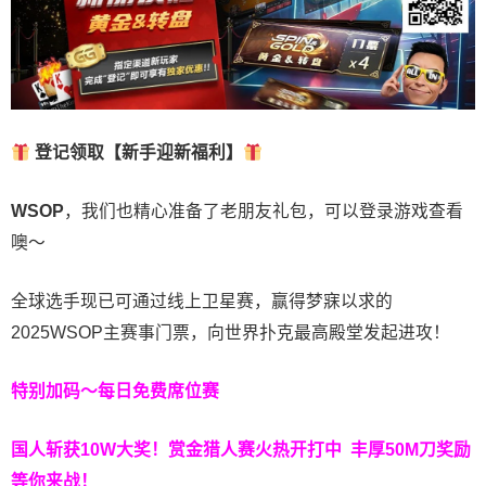
登记领取【新手迎新福利】
WSOP
，我们也精心准备了老朋友礼包，可以登录游戏查看
噢～
全球选手现已可通过线上卫星赛，赢得梦寐以求的
2025WSOP主赛事门票，向世界扑克最高殿堂发起进攻！
特别加码～每日免费席位赛
国人斩获
10W
大奖！
赏金猎人赛火热开打中 丰厚50M刀奖励
等你来战！