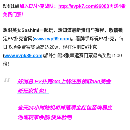
动码1组
加入EV扑克战队：
http://evpk7.com/96088
再送4张
免费门票！
想跟美女Sashimi一起玩，
想知道最新资讯与赛程，
敬请锁
定EV扑克官网(
www.evp99.com
)。
看牌手痒玩EV扑克，
每
日多场免费赛奖励高达20w，现在注册
EV扑克
(
www.evpk89.com
)
额外加赠
8张幸运赛门票
最高奖励1500
倍！
好消息 EV扑克GG上线注册领取350美金
新玩家礼包！
全天24小时随机将掉落现金红包至牌局底
池或玩家余额!快体验吧