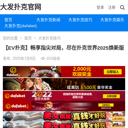
大发扑克官网
登录
注册
首页
大发扑克新闻
大发扑克技巧
大发扑克娱乐
大发扑克(dafabet)
您的位置
首页
大发扑克技巧
【EV扑克】畅享指尖对局，尽在扑克世界2025焕新版
发布: 2025年7月9日
103
阅读