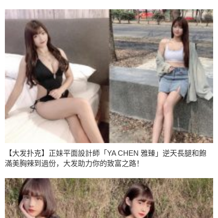
【大发扑克】正妹平面設計師「YA CHEN 雅臻」逆天長腿和飽
滿美胸辣到過份，大发助力你的致富之路！