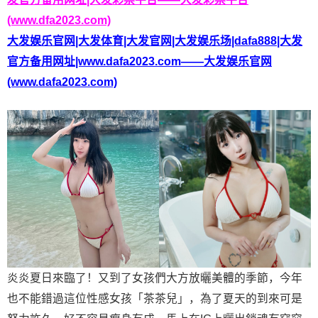
(www.dfa2023.com)
大发娱乐官网|大发体育|大发官网|大发娱乐场|dafa888|大发
官方备用网址|www.dafa2023.com——大发娱乐官网
(www.dafa2023.com)
炎炎夏日來臨了！又到了女孩們大方放曬美體的季節，今年
也不能錯過這位性感女孩「茶茶兒」，為了夏天的到來可是