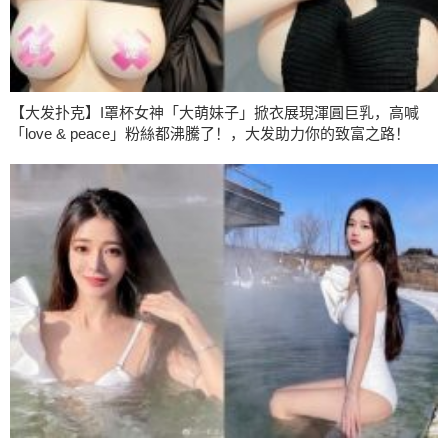
【大发扑克】I罩杯女神「大萌妹子」掀衣展現渾圓巨乳，高喊
「love & peace」粉絲都沸騰了！，大发助力你的致富之路！