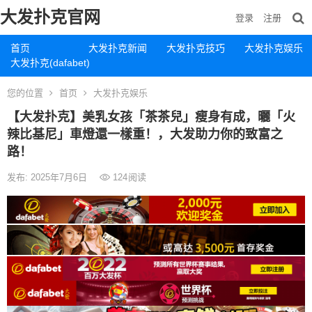
大发扑克官网
登录
注册
首页
大发扑克新闻
大发扑克技巧
大发扑克娱乐
大发扑克(dafabet)
您的位置
首页
大发扑克娱乐
【大发扑克】美乳女孩「茶茶兒」瘦身有成，曬「火
辣比基尼」車燈還一樣重！，大发助力你的致富之
路！
发布: 2025年7月6日
124
阅读