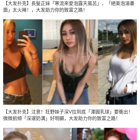
【大发扑克】長髮正妹「寒流來愛泡露天風呂」，「絕美泡湯畫
面」太火辣！，大发助力你的致富之路！
【大发扑克】注意！狂野妹子深V拉到底「渾圓乳球」要衝出！
微微前傾「深邃奶溝」好明顯，大发助力你的致富之路！