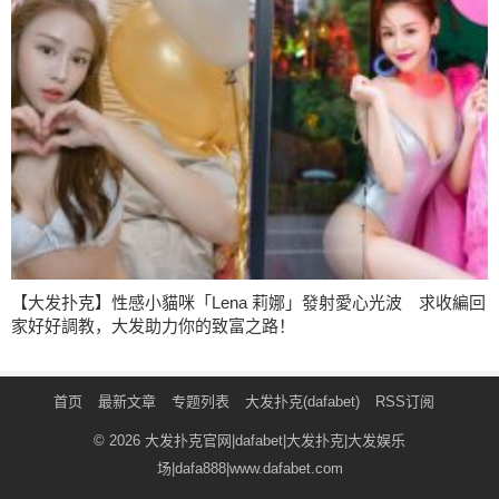
【大发扑克】性感小貓咪「Lena 莉娜」發射愛心光波 求收編回
家好好調教，大发助力你的致富之路！
首页
最新文章
专题列表
大发扑克(dafabet)
RSS订阅
© 2026
大发扑克官网|dafabet|大发扑克|大发娱乐
场|dafa888|www.dafabet.com