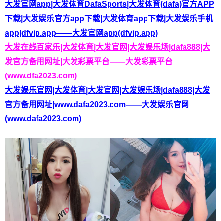
大发官网app|大发体育DafaSports|大发体育(dafa)官方APP
下载|大发娱乐官方app下载|大发体育app下载|大发娱乐手机
app|dfvip.app——大发官网app(dfvip.app)
大发在线百家乐|大发体育|大发官网|大发娱乐场|dafa888|大
发官方备用网址|大发彩票平台——大发彩票平台
(www.dfa2023.com)
大发娱乐官网|大发体育|大发官网|大发娱乐场|dafa888|大发
官方备用网址|www.dafa2023.com——大发娱乐官网
(www.dafa2023.com)