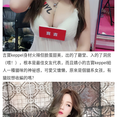
吉寶keppel身材火辣但臉蛋甜美，出的了廳堂、入的了洞房
（喂！），根本是最佳女友代表，而且嬌小的吉寶keppel給
人一種貓咪的神祕感，可愛又慵懶，原來是個貓系女孩，有
貓奴想收編的嗎？