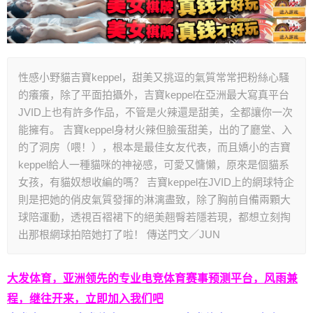
性感小野貓吉寶keppel，甜美又挑逗的氣質常常把粉絲心騷
的癢癢，除了平面拍攝外，吉寶keppel在亞洲最大寫真平台
JVID上也有許多作品，不管是火辣還是甜美，全都讓你一次
能擁有。 吉寶keppel身材火辣但臉蛋甜美，出的了廳堂、入
的了洞房（喂！），根本是最佳女友代表，而且嬌小的吉寶
keppel給人一種貓咪的神祕感，可愛又慵懶，原來是個貓系
女孩，有貓奴想收編的嗎？ 吉寶keppel在JVID上的網球特企
則是把她的俏皮氣質發揮的淋漓盡致，除了胸前自備兩顆大
球陪運動，透視百褶裙下的絕美翹臀若隱若現，都想立刻掏
出那根網球拍陪她打了啦！ 傳送門文／JUN
大发体育，亚洲领先的专业电竞体育赛事预测平台，风雨兼
程，继往开来，立即加入我们吧