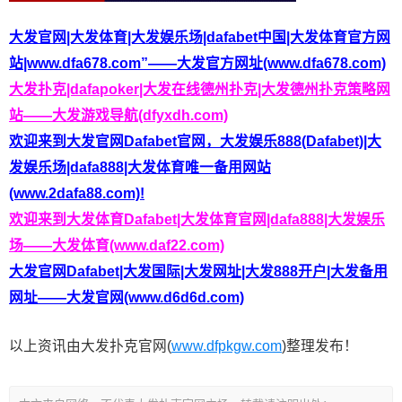
大发官网|大发体育|大发娱乐场|dafabet中国|大发体育官方网
站|www.dfa678.com”——大发官方网址(www.dfa678.com)
大发扑克|dafapoker|大发在线德州扑克|大发德州扑克策略网
站——大发游戏导航(dfyxdh.com)
欢迎来到大发官网Dafabet官网，大发娱乐888(Dafabet)|大
发娱乐场|dafa888|大发体育唯一备用网站
(www.2dafa88.com)!
欢迎来到大发体育Dafabet|大发体育官网|dafa888|大发娱乐
场——大发体育(www.daf22.com)
大发官网Dafabet|大发国际|大发网址|大发888开户|大发备用
网址——大发官网(www.d6d6d.com)
以上资讯由大发扑克官网(
www.dfpkgw.com
)整理发布！