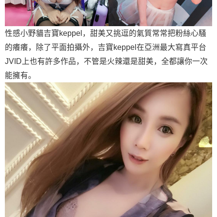
性感小野貓吉寶keppel，甜美又挑逗的氣質常常把粉絲心騷
的癢癢，除了平面拍攝外，吉寶keppel在亞洲最大寫真平台
JVID上也有許多作品，不管是火辣還是甜美，全都讓你一次
能擁有。