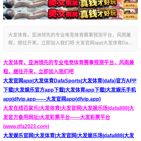
大发体育，亚洲领先的专业电竞体育赛事预测平台，风雨兼
程，继往开来，立即加入我们吧 大发官网app|大发体育Da…
大发体育，亚洲领先的专业电竞体育赛事预测平台，风雨兼
程，继往开来，立即加入我们吧
大发官网app|大发体育DafaSports|大发体育(dafa)官方APP
下载|大发娱乐官方app下载|大发体育app下载|大发娱乐手机
app|dfvip.app——大发官网app(dfvip.app)
大发在线百家乐|大发体育|大发官网|大发娱乐场|dafa888|大
发官方备用网址|大发彩票平台——大发彩票平台
(www.dfa2023.com)
大发娱乐官网|大发体育|大发官网|大发娱乐场|dafa888|大发