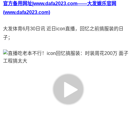
官方备用网址|www.dafa2023.com——大发娱乐官网
(www.dafa2023.com)
大发体育6月30日讯 近日icon直播，回忆之前搞服装的日
子；