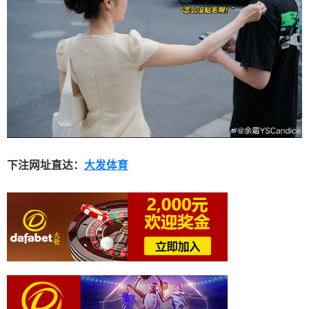
下注网址直达：
大发体育