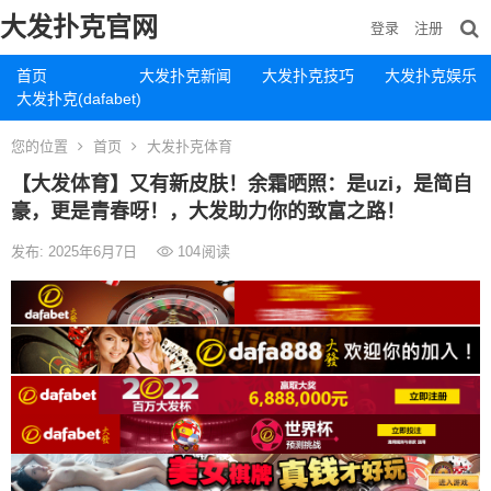
大发扑克官网
登录
注册
首页
大发扑克新闻
大发扑克技巧
大发扑克娱乐
大发扑克(dafabet)
您的位置
首页
大发扑克体育
【大发体育】又有新皮肤！余霜晒照：是uzi，是简自
豪，更是青春呀！，大发助力你的致富之路！
发布: 2025年6月7日
104
阅读