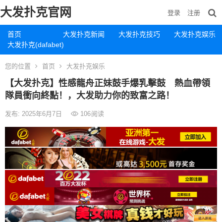
大发扑克官网
登录
注册
首页
大发扑克新闻
大发扑克技巧
大发扑克娱乐
大发扑克(dafabet)
您的位置
首页
大发扑克娱乐
【大发扑克】性感龍舟正妹鼓手爆乳擊鼓 熱血帶領
隊員衝向終點！，大发助力你的致富之路！
发布: 2025年6月7日
106
阅读