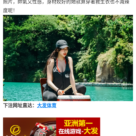
照片，帥氣又性感，身材姣好的她就算穿著救生衣也不減辣
度呢！
下注网址直达：
大发体育