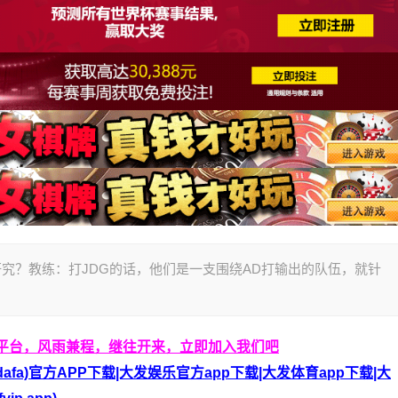
究？教练：打JDG的话，他们是一支围绕AD打输出的队伍，就针
平台，风雨兼程，继往开来，立即加入我们吧
(dafa)官方APP下载|大发娱乐官方app下载|大发体育app下载|大