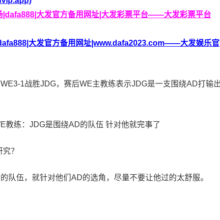
ip.app)
|dafa888|大发官方备用网址|大发彩票平台——大发彩票平台
a888|大发官方备用网址|www.dafa2023.com——大发娱乐官
，WE3-1战胜JDG，赛后WE主教练表示JDG是一支围绕AD打输
研究？
出的队伍，就针对他们AD的选角，尽量不要让他过的太舒服。