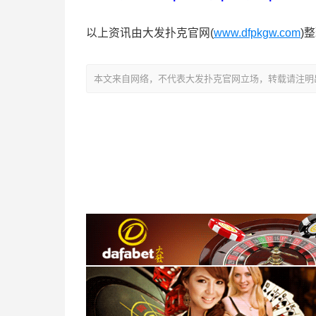
以上资讯由大发扑克官网(
www.dfpkgw.com
)
本文来自网络，不代表大发扑克官网立场，转载请注明出处：https: