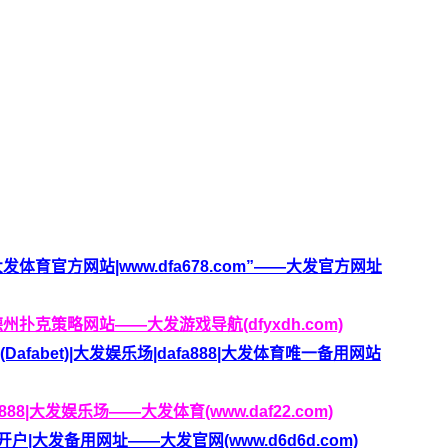
大发体育官方网站|www.dfa678.com”——大发官方网址
德州扑克策略网站——大发游戏导航(dfyxdh.com)
afabet)|大发娱乐场|dafa888|大发体育唯一备用网站
88|大发娱乐场——大发体育(www.daf22.com)
开户|大发备用网址——大发官网(www.d6d6d.com)