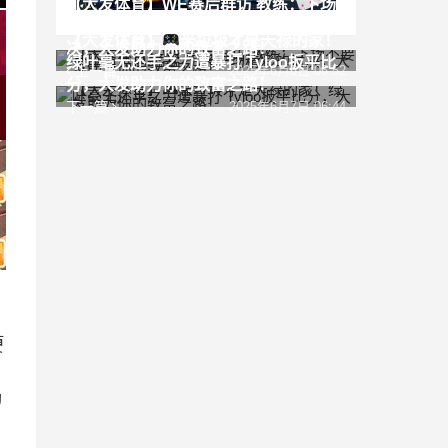
【大发体育】WE赛后群访 教练：下场
不要有压力负担 猛猛打 来一场精彩的对
【大发体育】
米垃圾才是天禄的家！
决，大发助力你的致富之路！
绿叶毫无还手之力遭暴打 Tyloo扳平比
上一篇
2025年6月6日 06:52
分，大发助力你的致富之路！
下一篇
2025年6月7日 06:44
助