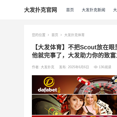
大发扑克官网
首页
大发扑克新闻
大
您的位置
首页
大发扑克体育
【大发体育】不把Scout放在眼
他就完事了，大发助力你的致富
作者:
大发扑克
发布: 2025年6月6日
136
阅读