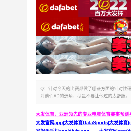
Q：针对今天的比赛都做了哪些方面的针对性研
对他们AD的选角，尽量不要让他过的太舒服。
大发体育，亚洲领先的专业电竞体育赛事预测
大发官网app|大发体育DafaSports|大发体育