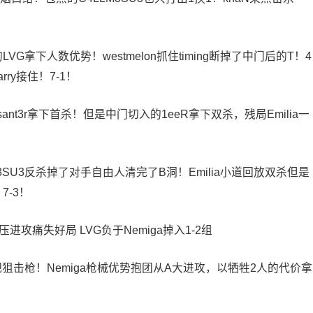
LVG拿下人数优势！westmelon抓住timing断掉了中门后的T！4
ry接住！7-1！
sant3r拿下首杀！但是中门切入的1eeR拿下双杀，残局Emilia一
M3SU3反杀掉了对手自由人清完了B洞！Emilia小道回放双杀但是
7-3！
把狙击枪！Nemiga枪械优势抱团从A大进攻，以牺牲2人的代价拿