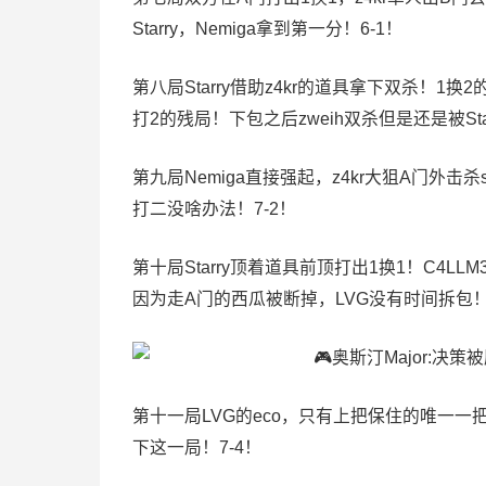
Starry，Nemiga拿到第一分！6-1！
第八局Starry借助z4kr的道具拿下双杀！1换2的
打2的残局！下包之后zweih双杀但是还是被Star
第九局Nemiga直接强起，z4kr大狙A门外击杀
打二没啥办法！7-2！
第十局Starry顶着道具前顶打出1换1！C4LL
因为走A门的西瓜被断掉，LVG没有时间拆包！
第十一局LVG的eco，只有上把保住的唯一一
下这一局！7-4！