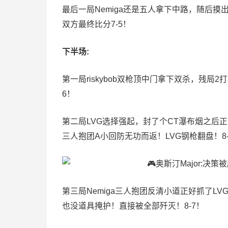
最后一局Nemiga还是五人拿下中路，随后摸出
双方最终比分7-5！
下半场:
第一局riskybob双枪顶中门拿下双杀，残局2
6！
第二局LVG选择强起，封了个CT瀑布烟之后正面火
三人抱团A小回防无功而返！LVG钢枪翻盘！8-
第三局Nemiga三人抱团反清小道正好抓了LVG
也没道具掩护！直接被全部歼灭！8-7！