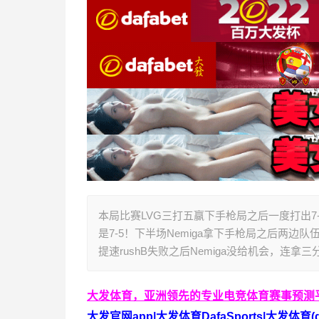
本局比赛LVG三打五赢下手枪局之后一度打出7
是7-5！下半场Nemiga拿下手枪局之后两边队
提速rushB失败之后Nemiga没给机会，连拿三
大发体育，亚洲领先的专业电竞体育赛事预测
大发官网app|大发体育DafaSports|大发体育