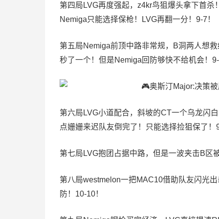
第四局LVG再度强起，z4kr鸟狙爆头拿下首杀
Nemiga只能选择保枪！LVG再翻一分！9-7！
第五局Nemiga前顶中路非常规，B洞两人想救
秒了一个！但是Nemiga回防够快不给机会！9-
第六局LVG小道配合，斜坡的CT一个乌龙闪白了
点姗姗来迟队友倒完了！只能选择捡狙保了！9
第七局LVG抱团占据中路，但是一波夹击B区被Ne
第八局westmelon一把MAC10借助队友闪
防！10-10！