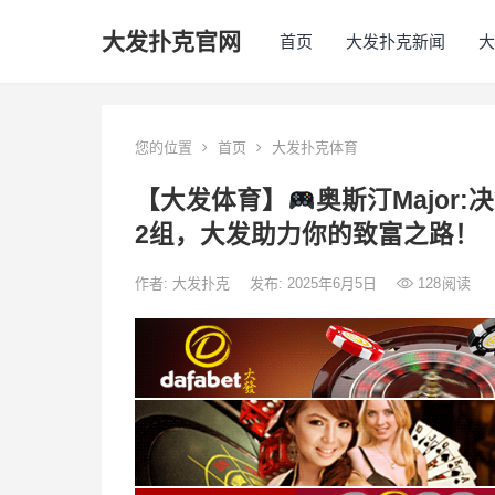
大发扑克官网
首页
大发扑克新闻
大
您的位置
首页
大发扑克体育
【大发体育】
奥斯汀Major:
2组，大发助力你的致富之路！
作者:
大发扑克
发布: 2025年6月5日
128
阅读