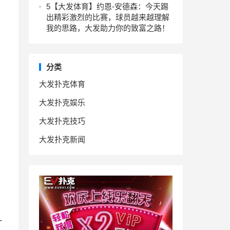
5
【大发体育】约恩-安德森：今天踢
出精彩激烈的比赛，球员越来越理解
我的思路，大发助力你的致富之路！
分类
大发扑克体育
大发扑克娱乐
大发扑克技巧
大发扑克新闻
-