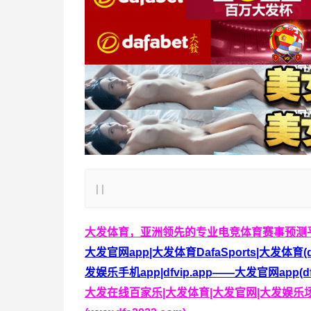
| |
大发体育，亚洲领先的专业电竞体育赛事预测
大发官网app|大发体育DafaSports|大发体育
发娱乐手机app|dfvip.app——大发官网app(dfv
大发在线百家乐|大发体育|大发官网|大发娱乐场