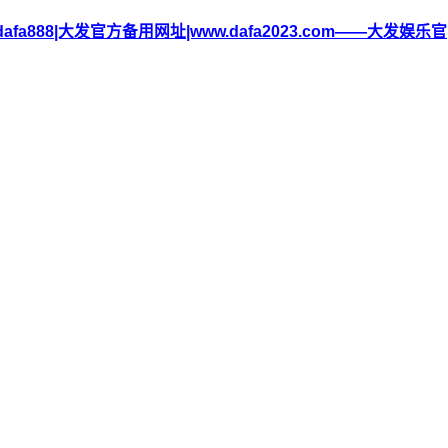
a888|大发官方备用网址|www.dafa2023.com——大发娱乐官