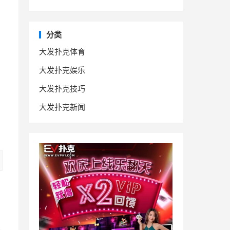
分类
大发扑克体育
大发扑克娱乐
大发扑克技巧
大发扑克新闻