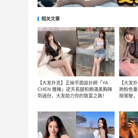
相关文章
【大发扑克】正妹平面設計師「YA
【大发扑
CHEN 雅臻」逆天長腿和飽滿美胸辣
跨粉色重
到過份，大发助力你的致富之路！
險駕駛，