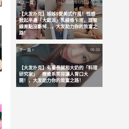
上一篇
2025年6月5日 06:29
【大发扑克】姊姊9愛美式作風！性感
掀起半邊「大歐派」乳線條乍現，理智
線差點沒斷掉…，大发助力你的致富之
路！
下一篇
06:33
【大发扑克】有著長腿和大奶的「料理
研究家」 療癒系笑容讓人胃口大
」
開！，大发助力你的致富之路！