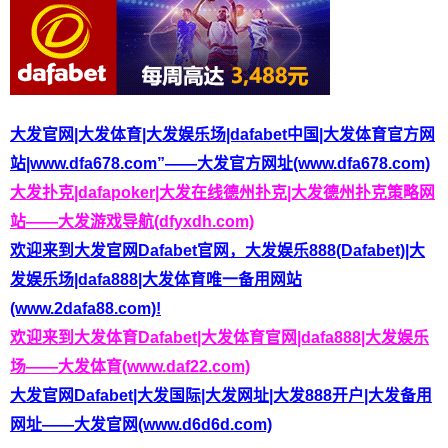
大发官网|大发体育|大发娱乐场|dafabet中国|大发体育官方网
站|www.dfa678.com”——大发官方网址(www.dfa678.com)
大发扑克|dafapoker|大发在线德州扑克|大发德州扑克策略网
站——大发游戏导航(dfyxdh.com)
欢迎来到大发官网Dafabet官网，大发娱乐888(Dafabet)|大
发娱乐场|dafa888|大发体育唯一备用网站
(www.2dafa88.com)!
欢迎来到大发体育Dafabet|大发体育官网|dafa888|大发娱乐
场——大发体育(www.daf22.com)
大发官网Dafabet|大发国际|大发网址|大发888开户|大发备用
网址——大发官网(www.d6d6d.com)