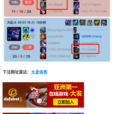
下注网址直达：
大发体育