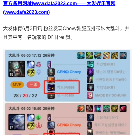
官方备用网址|www.dafa2023.com——大发娱乐官网
(www.dafa2023.com)
大发体育6月3日讯 粉丝发现Chovy韩服五排带妹大乱斗，并
且其中有一名玩家的ID叫朴到贤。