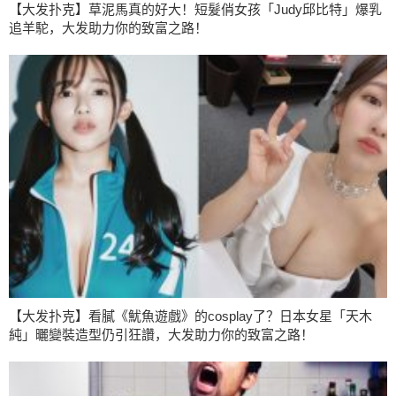
【大发扑克】草泥馬真的好大！短髮俏女孩「Judy邱比特」爆乳
追羊駝，大发助力你的致富之路！
【大发扑克】看膩《魷魚遊戲》的cosplay了？日本女星「天木
純」曬變裝造型仍引狂讚，大发助力你的致富之路！