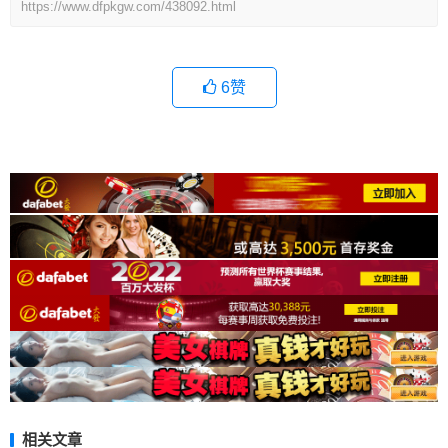
https://www.dfpkgw.com/438092.html
6
赞
相关文章