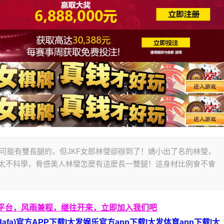
不可能有雙長腿的，但JKF女郎林瑩卻辦到了！嬌小出了名的林瑩，
這畫面太不科學，骨感美人林瑩怎麼有這麼長一雙腿！這身材比例會不會
平台，风雨兼程，继往开来，立即加入我们吧
(dafa)官方APP下载|大发娱乐官方app下载|大发体育app下载|大