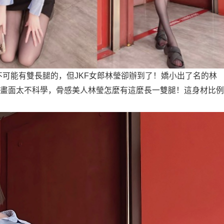
不可能有雙長腿的，但JKF女郎林瑩卻辦到了！嬌小出了名的林
只是這畫面太不科學，骨感美人林瑩怎麼有這麼長一雙腿！這身材比例