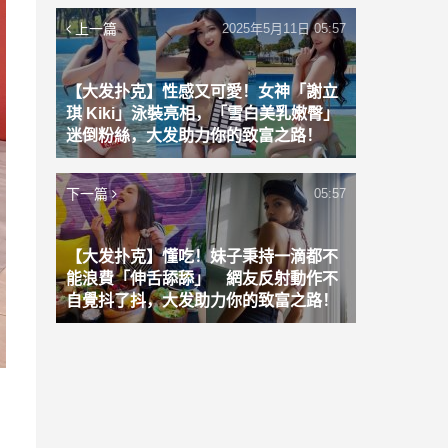
上一篇
2025年5月11日 05:57
【大发扑克】性感又可愛！女神「謝立
琪 Kiki」泳裝亮相，「雪白美乳嫩臀」
迷倒粉絲，大发助力你的致富之路！
下一篇
05:57
【大发扑克】懂吃！妹子秉持一滴都不
能浪費「伸舌舔舔」 網友反射動作不
自覺抖了抖，大发助力你的致富之路！