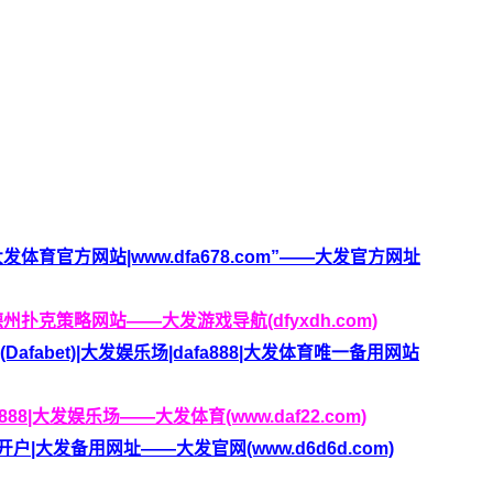
大发体育官方网站|www.dfa678.com”——大发官方网址
德州扑克策略网站——大发游戏导航(dfyxdh.com)
afabet)|大发娱乐场|dafa888|大发体育唯一备用网站
88|大发娱乐场——大发体育(www.daf22.com)
开户|大发备用网址——大发官网(www.d6d6d.com)