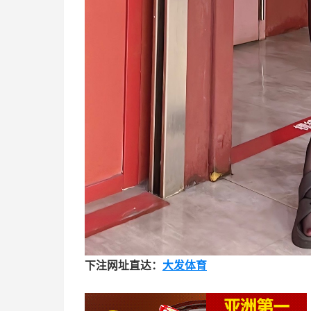
下注网址直达：
大发体育