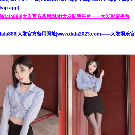
ip.app)
|dafa888|大发官方备用网址|大发彩票平台——大发彩票平台
a888|大发官方备用网址|www.dafa2023.com——大发娱乐官