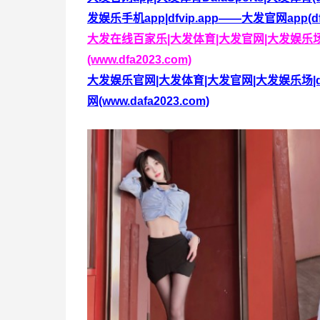
发娱乐手机app|dfvip.app——大发官网app(dfv
大发在线百家乐|大发体育|大发官网|大发娱乐场
(www.dfa2023.com)
大发娱乐官网|大发体育|大发官网|大发娱乐场|daf
网(www.dafa2023.com)